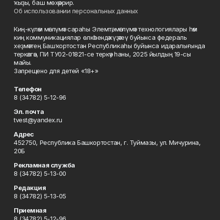
ҡыҙы, баш мөхәррир.
Об использовании персональных данных
Киң-күләм мәғлүмәт сараһы Элемтә, мәғлүмәт технологиялары һәм
киң коммуникациялар өлкәһендә күҙәтеү буйынса федераль
хеҙмәттең Башҡортостан Республикаһы буйынса идаралығында
теркәлгән, ПИ ТУ02-01821-се теркәү һаны, 2025 йылдың 19-сы
майы.
Запрещено для детей «18+»
Телефон
8 (34782) 5-12-96
Эл. почта
tvest@yandex.ru
Адрес
452750, Республика Башкортостан, г. Туймазы, ул. Мичурина,
20Б
Рекламная служба
8 (34782) 5-13-00
Редакция
8 (34782) 5-13-05
Приемная
8 (34782) 5-12-96