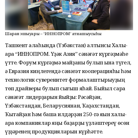
Шаран эшҡыуары – “ИННОПРОМ” ҡатнашыусыһы
Ташкент ҡалаһында (Үзбәкстан) алтынсы Халыҡ-
ара “ИННОПРОМ. Үҙәк Азия” сәнәғәт күргәҙмәһе
үтте. Форум күргәҙмә майҙаны булып ҡына түгел,
ә Евразия киңлегендә сәнәғәт кооперацияһы һәм
технологик суверенитет формалаштырыуҙың
төп драйверы булып сығыш яһай. Быйыл сара
сәнәғәт лидерҙарын йыйҙы: Рәсәйҙән,
Үзбәкстандан, Беларусиянан, Ҡаҙахстандан,
Ҡытайҙан һәм башҡа илдәрҙән 250-гә яҡын халыҡ-
ара компаниялар яңы баҙарҙы үҙләштереү өсөн
үҙҙәренең продукцияларын күрһәтте.