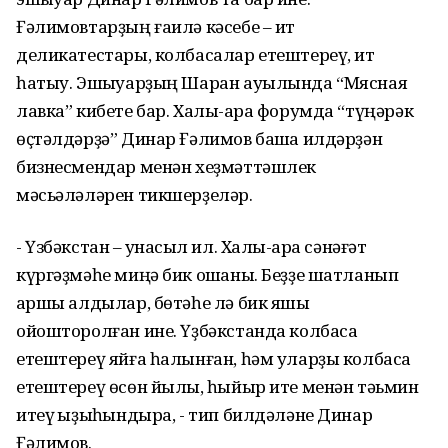
Ғәлимовтарҙың ғаилә кәсебе – ит
деликатестары, колбасалар етештереү, ит
һатыу. Эшҡыуарҙың Шаран ауылында “Мясная
лавка” кибете бар. Халыҡ-ара форумда “түңәрәк
өҫтәлдәрҙә” Динар Ғәлимов башҡа илдәрҙән
бизнесмендар менән хеҙмәттәшлек
мәсьәләләрен тикшерҙеләр.
- Үзбәкстан – ҡунаҡсыл ил. Халыҡ-ара сәнәғәт
күргәҙмәһе миңә бик оҡшаны. Беҙҙе шатланып
ҡаршы алдылар, бөтәһе лә бик яҡшы
ойошторолған ине. Үҙбәкстанда колбаса
етештереү яйға һалынған, һәм уларҙы колбаса
етештереү өсөн йылҡы, һыйыр ите менән тәьмин
итеү ҡыҙыҡһындыра, - тип билдәләне Динар
Ғәлимов.