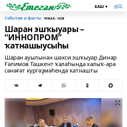
События и факты
19 МАЯ , 10:38
Шаран эшҡыуары –
“ИННОПРОМ”
ҡатнашыусыһы
Шаран ауылынан шәхси эшҡыуар Динар
Ғәлимов Ташкент ҡалаһында халыҡ-ара
сәнәғәт күргәҙмәһендә ҡатнашты