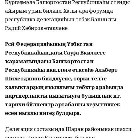
Күргәҙмәлә Башҡортостан Республикаһы стенды
айырым урын биләне. Халыҡ-ара форумда
республика делегацияһын төбәк Башлығы
Радий Хәбиров етәкләне.
Рәсәй Федерацияһының Үзбәкстан
Республикаһындағы Сауҙа Вәкиллеге
ҡарамағындағы Башҡортостан
Республикаһы вәкиллеге етәксеһе Альберт
Шәйхетдинов билдәләүенсә, төрки телле
халыҡтарҙың яҡынлығы төбәктәр араһында
партнерлыҡты нығытыуға булышлыҡ итә, ә
тарихи бәйләнештәр артабанғы хеҙмәттәшлек
өсөн ныҡлы нигеҙ булдыра.
Делегация составында Шаран районынан шәхси
эшҡыуар Динар Ғәлимов та бар ине.