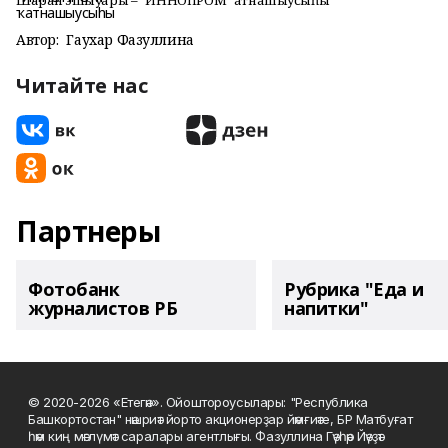
Шаран эшҡыуары – “ИННОПРОМ” ҡатнашыусыһы
Автор:
Гаухар Фазуллина
Читайте нас
Партнеры
Фотобанк
Рубрика "Еда и
журналистов РБ
напитки"
© 2020-2026 «Етегән». Ойоштороусылары: "Республика
Башкортостан" нәшриәт йорто акционерҙар йәмғиәте, БР Матбуғат
һәм киң мәғлүмәт саралары агентлығы. Фазуллина Гәүһәр Йәүҙәт