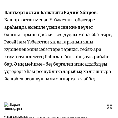
Башҡортостан Башлығы Радий Хәбиров
: –
Башҡортостан менән Үзбәкстан төбәктәре
араһында емешле үҫеш өсөн ике дәүләт
башлыҡтарының иҫ киткес дуҫлыҡ мөнәсәбәттәре,
Рәсәй һәм Үзбәкстан халыҡтарының яҡшы
күршелек мөнәсәбәттәре тарихы, төбәк-ара
хеҙмәттәшлектең баһалап бөткөһөҙ тәжрибәһе
бар. Ә иң мөһиме - беҙ бергәләп иҡтисадыбыҙҙы
үҫтерергә һәм республикаларыбыҙ халҡы яҡшыраҡ
йәшәһен өсөн күп нәмә эшләргә теләйбеҙ.