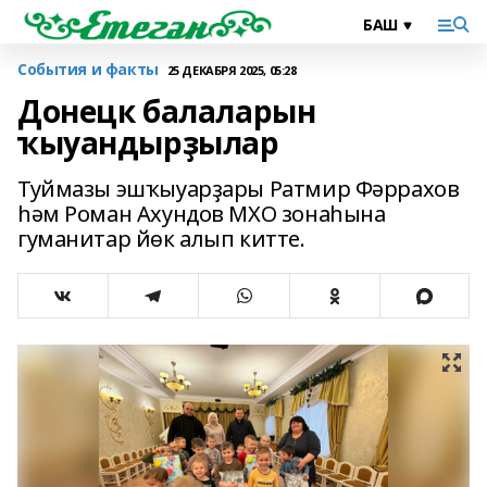
События и факты
25 ДЕКАБРЯ 2025, 05:28
Донецк балаларын
ҡыуандырҙылар
Туймазы эшҡыуарҙары Ратмир Фәррахов
һәм Роман Ахундов МХО зонаһына
гуманитар йөк алып китте.