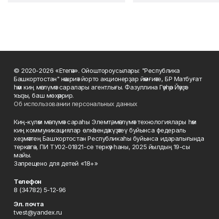
© 2020-2026 «Етегән». Ойоштороусылары: "Республика
Башкортостан" нәшриәт йорто акционерҙар йәмғиәте, БР Матбуғат
һәм киң мәғлүмәт саралары агентлығы. Фазуллина Гәүһәр Йәүҙәт
ҡыҙы, баш мөхәррир.
Об использовании персональных данных
Киң-күләм мәғлүмәт сараһы Элемтә, мәғлүмәт технологиялары һәм
киң коммуникациялар өлкәһендә күҙәтеү буйынса федераль
хеҙмәттең Башҡортостан Республикаһы буйынса идаралығында
теркәлгән, ПИ ТУ02-01821-се теркәү һаны, 2025 йылдың 19-сы
майы.
Запрещено для детей «18+»
Телефон
8 (34782) 5-12-96
Эл. почта
tvest@yandex.ru