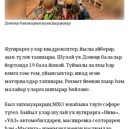
Донецк балаларын ҡыуандырҙылар
Яугирҙарға улар квадрокоптер, йылы әйберҙәр,
аҙыҡ-түлек тапшырҙы. Шулай уҡ Донецк балалар
йортонда 19 бала йәшәй. Туймазы халҡы һәр
кемгә тәм-том, уйынсыҡтар, ижад өсөн
материалдар тапшырҙы. Рәхмәт йөҙөнән ҡыҙҙар һәм
малайҙар уларға шиғырҙар һөйләне.
Был эшҡыуарҙарҙың МХО зонаһына тәүге сәфәре
түгел. Быйыл улар шулай уҡ яугирҙарға «Нива»,
«УАЗ» автомобилдәрен, маскировка селтәрҙәрен
һәм «Маскита» ирекмәндәренән костюмдар