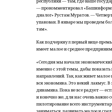
республики — там, где наше госуда
— прокомментировал «Башинформу
диалог» Рустам Муратов. — Четвер
упакован. В январе мы проведем б
там».
Как подчеркнул первый вице-премь
имеет малое и среднее предприним
«Сегодня мы начали экономически
именно с этой темы, дабы показать 
направлений. Так, как живет малое
вся экономика. Это некий лакмус. 
динамика. Пока не все радует — ест
и конечно же, для нас очень важно
пилотирование всего инструментар
заниматься, развивать малое и сре