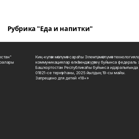
Рубрика "Еда и напитки"
остан"
Киң-күләм мәғлүмәт сараһы Элемтә, мәғлүмәт технологиял
саралары
коммуникациялар өлкәһендә күҙәтеү буйынса федераль 
Башҡортостан Республикаһы буйынса идаралығында те
01821-се теркәү һаны, 2025 йылдың 19-сы майы.
Запрещено для детей «18+»