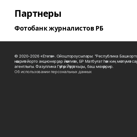
Партнеры
Фотобанк журналистов РБ
© 2020-2026 «Етегән». Ойоштороусылары: "Республика Башкорт
нәшриәт йорто акционерҙар йәмғиәте, БР Матбуғат һәм киң мәғлүмәт 
агентлығы. Фазуллина Гәүһәр Йәүҙәт ҡыҙы, баш мөхәррир.
Об использовании персональных данных