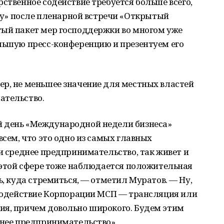
рственное содействие требуется больше всего,
» после пленарной встречи «Открытый
тый пакет мер господдержки во многом уже
ольшую пресс-конференцию и презентуем его
ер, не меньшее значение для местных властей
ательство.
й день «Международной недели бизнеса»
всем, что это одно из самых главных
 и среднее предпринимательство, так живет и
В этой сфере тоже наблюдается положительная
ь, куда стремиться, — отметил Муратов. — Ну,
 содействие Корпорации МСП — трансляция или
ия, причем довольно широкого. Будем этим
днее предпринимательство».