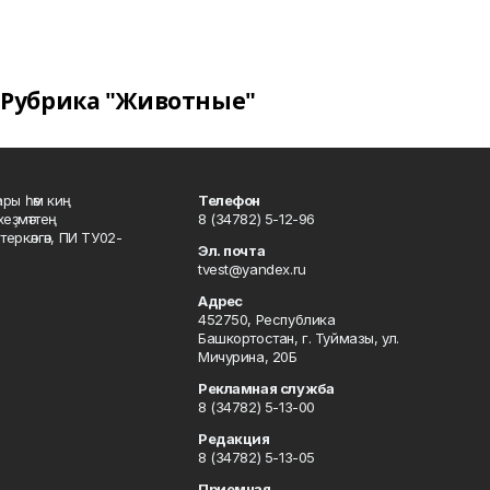
Рубрика "Животные"
ары һәм киң
Телефон
хеҙмәттең
8 (34782) 5-12-96
ркәлгән, ПИ ТУ02-
Эл. почта
tvest@yandex.ru
Адрес
452750, Республика
Башкортостан, г. Туймазы, ул.
Мичурина, 20Б
Рекламная служба
8 (34782) 5-13-00
Редакция
8 (34782) 5-13-05
Приемная