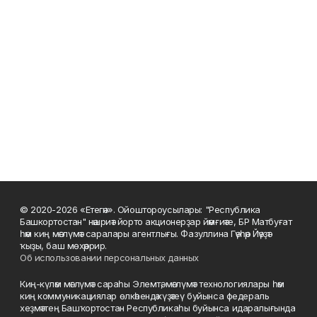
© 2020-2026 «Етегән». Ойоштороусылары: "Республика
Башкортостан" нәшриәт йорто акционерҙар йәмғиәте, БР Матбуғат
һәм киң мәғлүмәт саралары агентлығы. Фазуллина Гәүһәр Йәүҙәт
ҡыҙы, баш мөхәррир.
Об использовании персональных данных
Киң-күләм мәғлүмәт сараһы Элемтә, мәғлүмәт технологиялары һәм
киң коммуникациялар өлкәһендә күҙәтеү буйынса федераль
хеҙмәттең Башҡортостан Республикаһы буйынса идаралығында