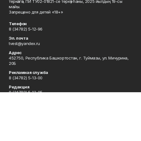
теркәлгән, ПИ ТУ02-01821-се теркәү һаны, 2025 йылдың 19-сы
майы.
Запрещено для детей «18+»
Телефон
8 (34782) 5-12-96
Эл. почта
tvest@yandex.ru
Адрес
452750, Республика Башкортостан, г. Туймазы, ул. Мичурина,
20Б
Рекламная служба
8 (34782) 5-13-00
Редакция
8 (34782) 5-13-05
Приемная
8 (34782) 5-12-96
Сотрудничество
8 (34782) 5-13-05
Отдел кадров
8 (34782) 5-12-96