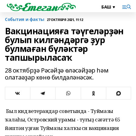
События и факты
27 ОКТЯБРЯ 2021, 11:12
Вакцинацияға тәүгеләрҙән
булып килгәндәргә ҙур
булмаған бүләктәр
тапшырыласаҡ
28 октябрҙә Рәсәйҙә өләсәйҙәр һәм
олатаәҙар көнө билдәләнәсәк.
Был көндө ветерандар советында - Туймазы
ҡалаһы, Островский урамы - туғыҙ сәғәттә 65
йәштән уҙған Туймазы халҡы өсөн вакцинация