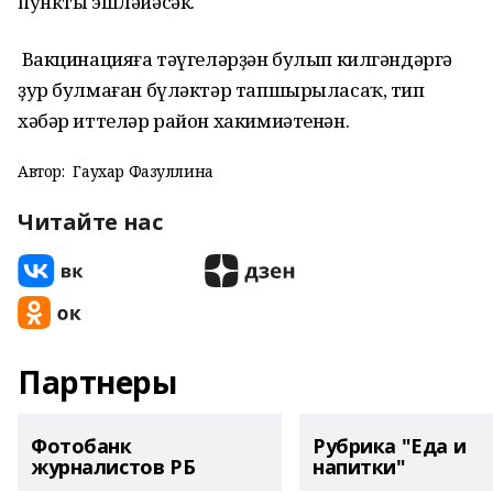
пункты эшләйәсәк.
Вакцинацияға тәүгеләрҙән булып килгәндәргә
ҙур булмаған бүләктәр тапшырыласаҡ, тип
хәбәр иттеләр район хакимиәтенән.
Автор:
Гаухар Фазуллина
Читайте нас
Партнеры
Фотобанк
Рубрика "Еда и
журналистов РБ
напитки"