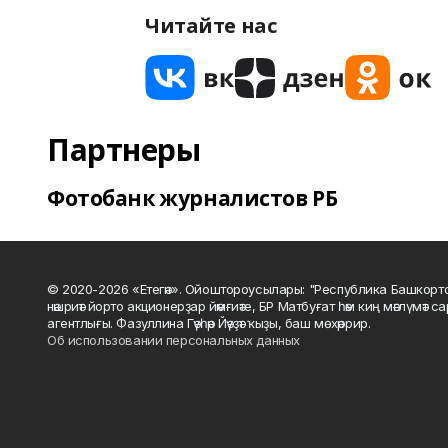
Читайте нас
Партнеры
Фотобанк журналистов РБ
© 2020-2026 «Етегән». Ойоштороусылары: "Республика Башкорт
нәшриәт йорто акционерҙар йәмғиәте, БР Матбуғат һәм киң мәғлүмәт 
агентлығы. Фазуллина Гәүһәр Йәүҙәт ҡыҙы, баш мөхәррир.
Об использовании персональных данных