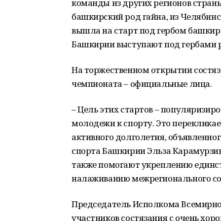
команды из других регионов страны
башкирский род гайна, из Челябин
вышла на старт под гербом башкир
Башкирии выступают под гербами р
На торжественном открытии состяз
чемпионата – официальные лица.
– Цель этих стартов – популяризир
молодежи к спорту. Это перекликает
активного долголетия, объявленног
спорта Башкирии Эльза Карамурзина
также помогают укреплению единст
налаживанию межрегионального сот
Председатель Исполкома Всемирно
участников состязания с очень хор