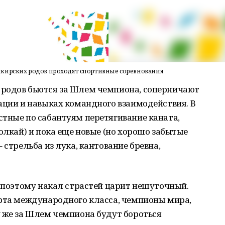
шкирских родов проходят спортивные соревнования
родов бьются за Шлем чемпиона, соперничают
ации и навыках командного взаимодействия. В
тные по сабантуям перетягивание каната,
олкай) и пока еще новые (но хорошо забытые
 стрельба из лука, кантование бревна,
, поэтому накал страстей царит нешуточный.
орта международного класса, чемпионы мира,
у же за Шлем чемпиона будут бороться