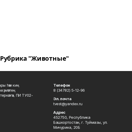
Рубрика "Животные"
ары һәм киң
Телефон
хеҙмәттең
8 (34782) 5-12-96
ркәлгән, ПИ ТУ02-
Эл. почта
tvest@yandex.ru
Адрес
452750, Республика
Башкортостан, г. Туймазы, ул.
Мичурина, 20Б