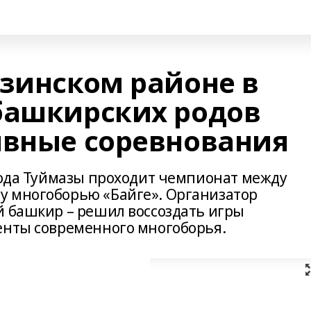
азинском районе в
башкирских родов
ивные соревнования
орода Туймазы проходит чемпионат между
у многоборью «Байге». Организатор
й башкир – решил воссоздать игры
енты современного многоборья.