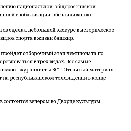
еплению национальной, общероссийской
ишней глобализации, обезличиванию.
тов сделал небольшой экскурс в историческое
 видов спорта в жизни башкир.
е пройдет отборочный этап чемпионата по
ревноваться в трех видах. Все самые
нимают журналисты БСТ. Отснятый материал
ут на республиканском телевидении в конце
в состоится вечером во Дворце культуры