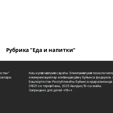
Рубрика "Еда и напитки"
остан"
Киң-күләм мәғлүмәт сараһы Элемтә, мәғлүмәт технологиял
саралары
коммуникациялар өлкәһендә күҙәтеү буйынса федераль 
Башҡортостан Республикаһы буйынса идаралығында те
01821-се теркәү һаны, 2025 йылдың 19-сы майы.
Запрещено для детей «18+»