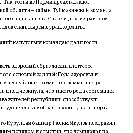
. Так, гости из Перми представляют
ской области – табын. Туймазинский команда
ского рода канглы. Силачи других районов
одов елан, кыргыз, уран, юрматы.
аний напутствия командам дали гости
овать здоровый образ жизни и интерес
ся с основной задачей Года здоровья и
о в республике, – отметила замминистра
 и подчеркнула, что такого рода состязания
ва жителей республики, способствуют
рудничества в области культуры и спорта.
го Курултая башкир Галим Якупов поздравил
ошим почином и отметил, что чемпионат по