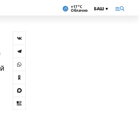
+17 °С
Облачно
е
ой