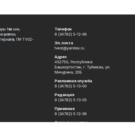
ары һәм киң
Телефон
хеҙмәттең
8 (34782) 5-12-96
ркәлгән, ПИ ТУ02-
Эл. почта
tvest@yandex.ru
Адрес
452750, Республика
Башкортостан, г. Туймазы, ул.
Мичурина, 20Б
Рекламная служба
8 (34782) 5-13-00
Редакция
8 (34782) 5-13-05
Приемная
8 (34782) 5-12-96
Сотрудничество
8 (34782) 5-13-05