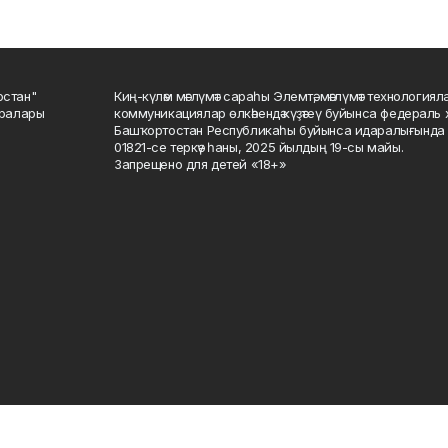
остан"
Киң-күләм мәғлүмәт сараһы Элемтә, мәғлүмәт технологиял
саралары
коммуникациялар өлкәһендә күҙәтеү буйынса федераль 
Башҡортостан Республикаһы буйынса идаралығында те
01821-се теркәү һаны, 2025 йылдың 19-сы майы.
Запрещено для детей «18+»