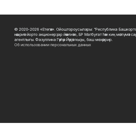
© 2020-2026 «Етегән». Ойоштороусылары: "Республика Башкорт
нәшриәт йорто акционерҙар йәмғиәте, БР Матбуғат һәм киң мәғлүмәт 
агентлығы. Фазуллина Гәүһәр Йәүҙәт ҡыҙы, баш мөхәррир.
Об использовании персональных данных