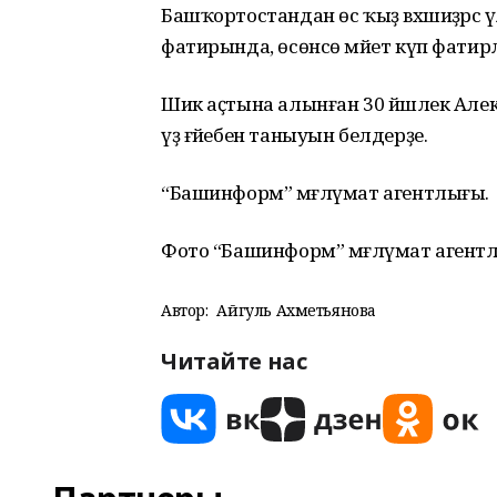
Башҡортостандан өс ҡыҙ вәхшиҙәрсә ү
фатирында, өсөнсө мәйет күп фати
Шик аҫтына алынған 30 йәшлек Алек
үҙ ғәйебен таныуын белдерҙе.
“Башинформ” мәғлүмат агентлығы.
Фото “Башинформ” мәғлүмат агентлығ
Автор:
Айгуль Ахметьянова
Читайте нас