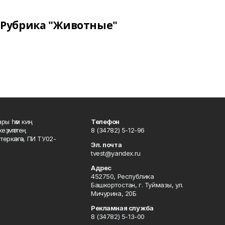
Рубрика "Животные"
ары һәм киң
Телефон
хеҙмәттең
8 (34782) 5-12-96
ркәлгән, ПИ ТУ02-
Эл. почта
tvest@yandex.ru
Адрес
452750, Республика
Башкортостан, г. Туймазы, ул.
Мичурина, 20Б
Рекламная служба
8 (34782) 5-13-00