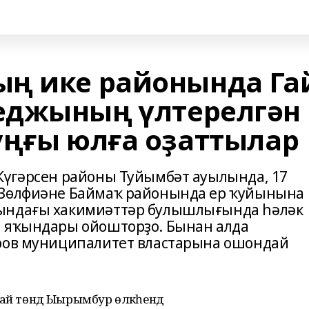
ң ике районында Га
еджының үлтерелгән
уңғы юлға оҙаттылар
Күгәрсен районы Туйымбәт ауылында, 17
 Зөлфиәне Баймаҡ районында ер ҡуйынына
рындағы хакимиәттәр булышлығында һәләк
м яҡындары ойошторҙо. Бынан алда
иров муниципалитет властарына ошондай
арай төндә Ыырымбур өлкәһендә