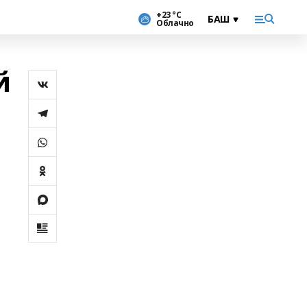
+23 °С
Облачно
й