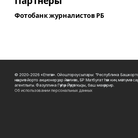
Партнеры
Фотобанк журналистов РБ
© 2020-2026 «Етегән». Ойоштороусылары: "Республика Башкорт
нәшриәт йорто акционерҙар йәмғиәте, БР Матбуғат һәм киң мәғлүмәт 
агентлығы. Фазуллина Гәүһәр Йәүҙәт ҡыҙы, баш мөхәррир.
Об использовании персональных данных