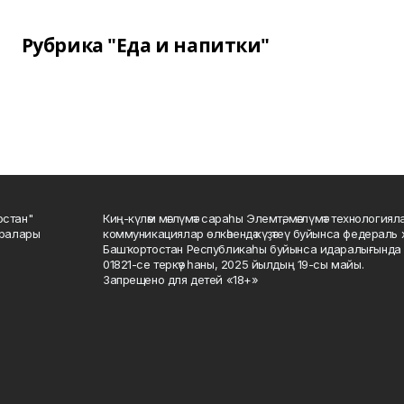
Рубрика "Еда и напитки"
остан"
Киң-күләм мәғлүмәт сараһы Элемтә, мәғлүмәт технологиял
саралары
коммуникациялар өлкәһендә күҙәтеү буйынса федераль 
Башҡортостан Республикаһы буйынса идаралығында те
01821-се теркәү һаны, 2025 йылдың 19-сы майы.
Запрещено для детей «18+»