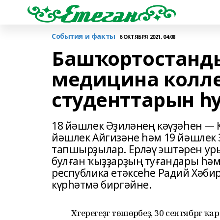
События и факты
6 ОКТЯБРЯ 2021, 04:08
Башҡортостанды
медицина колл
студенттарын һ
18 йәшлек Әҙиләнең кәүҙәһен — 
йәшлек Айгизәне һәм 19 йәшлек
тапшырҙылар. Ерләү эштәрен у
булған ҡыҙҙарҙың туғандары һә
республика етәксеһе Радий Хәб
күрһәтмә биргәйне.
Хәтерегеҙгә төшөрәбеҙ, 30 сентябргә ҡ