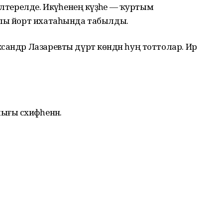
лтерелде. Икәүһенең кәүҙәһе — ҡуртым
рлы йорт ихатаһында табылды.
сандр Лазаревты дүрт көндән һуң тоттолар. Ир
ы сәхифәһенән.