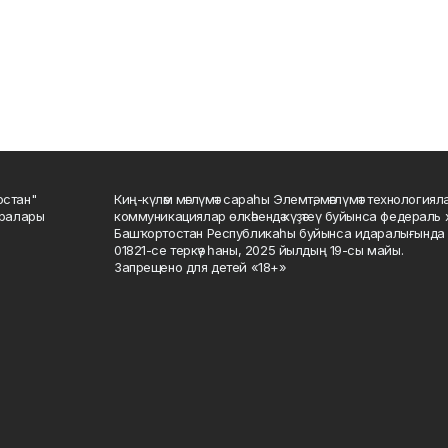
остан"
Киң-күләм мәғлүмәт сараһы Элемтә, мәғлүмәт технологиял
саралары
коммуникациялар өлкәһендә күҙәтеү буйынса федераль 
Башҡортостан Республикаһы буйынса идаралығында те
01821-се теркәү һаны, 2025 йылдың 19-сы майы.
Запрещено для детей «18+»