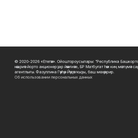
© 2020-2026 «Етегән». Ойоштороусылары: "Республика Башкорт
нәшриәт йорто акционерҙар йәмғиәте, БР Матбуғат һәм киң мәғлүмәт 
агентлығы. Фазуллина Гәүһәр Йәүҙәт ҡыҙы, баш мөхәррир.
Об использовании персональных данных