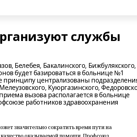
организуют службы
ов, Белебея, Бакалинского, Бижбулякского,
онов будет базироваться в больнице №1
же принципу централизованы подразделени
Мелеузовского, Куюргазинского, Федоровск
 приема вызова располагается в больнице
рофсоюзе работников здравоохранения
ожет значительно сократить время пути на
ь качество оказываемой помощи. Профсоюз