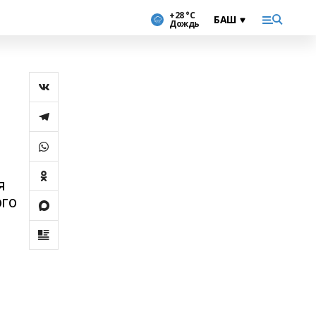
+28 °С
Дождь
я
ого