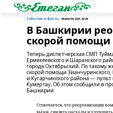
События и факты
30 ИЮЛЯ 2021, 07:29
В Башкирии ре
скорой помощи
Теперь диспетчерская СМП Туймаз
Ермекеевского и Шаранского рай
города Октябрьский. По такому 
скорой помощи Зианчуринского, 
и Кугарчинского района — пульт
Кумертау. Об этом сообщили в п
Башкирии
Отмечается, что реорганизация пом
вызов, снизить расходы и улучшит