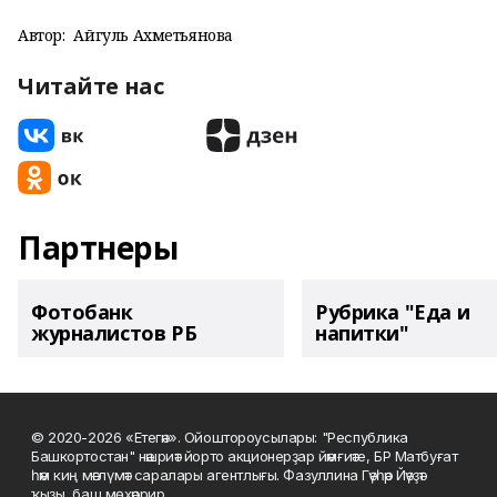
Автор:
Айгуль Ахметьянова
Читайте нас
Партнеры
Фотобанк
Рубрика "Еда и
журналистов РБ
напитки"
© 2020-2026 «Етегән». Ойоштороусылары: "Республика
Башкортостан" нәшриәт йорто акционерҙар йәмғиәте, БР Матбуғат
һәм киң мәғлүмәт саралары агентлығы. Фазуллина Гәүһәр Йәүҙәт
ҡыҙы, баш мөхәррир.