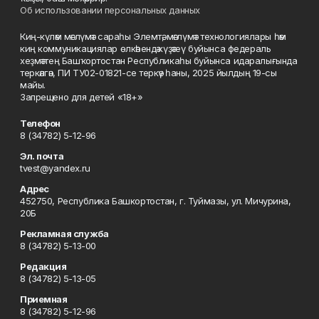
Об использовании персональных данных
Киң-күләм мәғлүмәт сараһы Элемтә, мәғлүмәт технологиялары һәм
киң коммуникациялар өлкәһендә күҙәтеү буйынса федераль
хеҙмәттең Башҡортостан Республикаһы буйынса идаралығында
теркәлгән, ПИ ТУ02-01821-се теркәү һаны, 2025 йылдың 19-сы
майы.
Запрещено для детей «18+»
Телефон
8 (34782) 5-12-96
Эл. почта
tvest@yandex.ru
Адрес
452750, Республика Башкортостан, г. Туймазы, ул. Мичурина,
20Б
Рекламная служба
8 (34782) 5-13-00
Редакция
8 (34782) 5-13-05
Приемная
8 (34782) 5-12-96