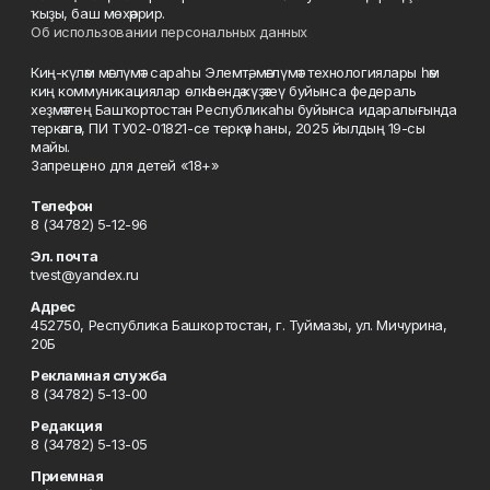
ҡыҙы, баш мөхәррир.
Об использовании персональных данных
Киң-күләм мәғлүмәт сараһы Элемтә, мәғлүмәт технологиялары һәм
киң коммуникациялар өлкәһендә күҙәтеү буйынса федераль
хеҙмәттең Башҡортостан Республикаһы буйынса идаралығында
теркәлгән, ПИ ТУ02-01821-се теркәү һаны, 2025 йылдың 19-сы
майы.
Запрещено для детей «18+»
Телефон
8 (34782) 5-12-96
Эл. почта
tvest@yandex.ru
Адрес
452750, Республика Башкортостан, г. Туймазы, ул. Мичурина,
20Б
Рекламная служба
8 (34782) 5-13-00
Редакция
8 (34782) 5-13-05
Приемная