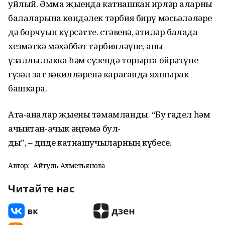
уйлый. Әмма җыенда катнашкан ирләр аларны
балаларына көндәлек тәрбия бирү мәсьәләләре
дә борчуын күрсәтте. Өстәвенә, әтиләр балада
хезмәткә мәхәббәт тәрбияләүне, аны
үзаллылыкка һәм сүзендә торырга өйрәтүне
гүзәл зат вәкилләренә караганда яхшырак
башкара.
Ата-аналар җыены тәмамланды. “Бу гадел һәм
ачыктан-ачык әңгәмә бул-
ды”, – диде катнашучыларның күбесе.
Автор:
Айгуль Ахметьянова
Читайте нас