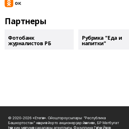
Партнеры
Фотобанк
Рубрика "Еда и
журналистов РБ
напитки"
© 2020-2026 «Етегән». Ойоштороусылары: "Республика
Башкортостан" нәшриәт йорто акционерҙар йәмғиәте, БР Матбуғат
һәм киң мәғлүмәт саралары агентлығы. Фазуллина Гәүһәр Йәүҙәт