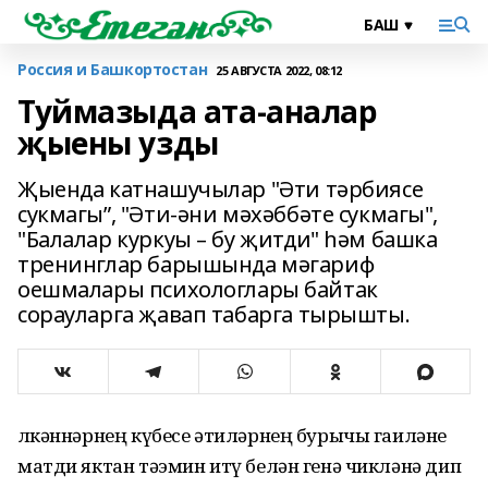
Россия и Башкортостан
25 АВГУСТА 2022, 08:12
Туймазыда ата-аналар
җыены узды
Җыенда катнашучылар "Әти тәрбиясе
сукмагы”, "Әти-әни мәхәббәте сукмагы",
"Балалар куркуы – бу җитди" һәм башка
тренинглар барышында мәгариф
оешмалары психологлары байтак
сорауларга җавап табарга тырышты.
Өлкәннәрнең күбесе әтиләрнең бурычы гаиләне
матди яктан тәэмин итү белән генә чикләнә дип