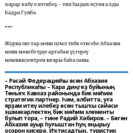
ҡарар ҡабул итәсәкбеҙ, – тип һыҙыҡ өҫтөнә алды
Бадра Гунба.
***
Журналистар менән әңгәмәлә төбәк етәксеһе Абхазия
менән мөнәсәбәттәрҙе артабан үҫтереү
мөмкинлектәрен юғары баһаланы.
– Рәсәй Федерацияһы өсөн Абхазия
Республикаһы – Ҡара диңгеҙ буйының
Төньяҡ Кавказ районында бик мөһим
стратегик партнер. Һәм, әлбиттә, уға
ярҙам итеү илебеҙ өсөн тышҡы сәйәси
эшмәкәрлектең бик мөһим элементы
булып тора, – тине Радий Хәбиров. – Бөгөн
Абхазия ауыр һуғыштан һуң яңырыу
осорон кисерә. Иҡтисадтың, туристик