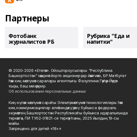
Партнеры
Фотобанк
Рубрика "Еда и
журналистов РБ
напитки"
© 2020-2026 «Етегән». Ойоштороусылары: "Республика
Башкортостан" нәшриәт йорто акционерҙар йәмғиәте, БР Матбуғат
һәм киң мәғлүмәт саралары агентлығы. Фазуллина Гәүһәр Йәүҙәт
ҡыҙы, баш мөхәррир.
Об использовании персональных данных
Киң-күләм мәғлүмәт сараһы Элемтә, мәғлүмәт технологиялары һәм
киң коммуникациялар өлкәһендә күҙәтеү буйынса федераль
хеҙмәттең Башҡортостан Республикаһы буйынса идаралығында
теркәлгән, ПИ ТУ02-01821-се теркәү һаны, 2025 йылдың 19-сы
майы.
Запрещено для детей «18+»