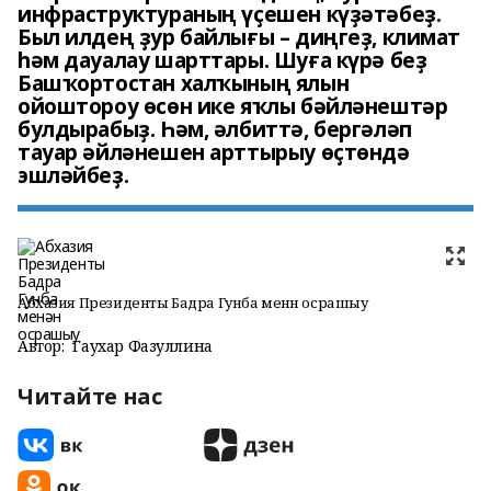
инфраструктураның үҫешен күҙәтәбеҙ.
Был илдең ҙур байлығы – диңгеҙ, климат
һәм дауалау шарттары. Шуға күрә беҙ
Башҡортостан халҡының ялын
ойоштороу өсөн ике яҡлы бәйләнештәр
булдырабыҙ. Һәм, әлбиттә, бергәләп
тауар әйләнешен арттырыу өҫтөндә
эшләйбеҙ.
Абхазия Президенты Бадра Гунба менән осрашыу
Автор:
Гаухар Фазуллина
Читайте нас