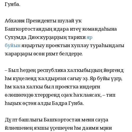
Гунба.
Абхазия Президенты шулай уҡ
Башҡортостандың идара итеү командаһына
Сухумда Диоскурҙарҙың тарихи
яр
буйын
яңыртыу проектын хуплау тураһындағы
ҡарарҙары өсөн рәхмәт белдерҙе.
– Был һеҙҙең республика халҡыбыҙҙың йөрәгендә
һәм күңелендә ҡалдырған сағыу эҙ. Яр буйы үҙгәрә,
һәм ҡала халҡы был проектҡа индергән
өлөшөгөҙҙө хәтерҙәрендә оҙаҡ һаҡлаясаҡ, – тип
һыҙыҡ өҫтөнә алды Бадра Гунба.
Дәүләт башлығы Башҡортостан менән сауҙа
әйләнешенең яҡшы үҫешеүен һәм даими мәҙәни