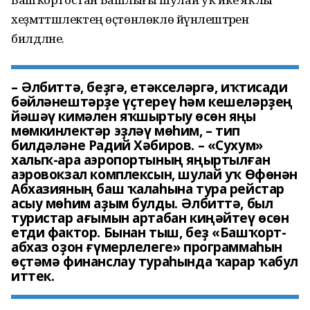
хеҙмәттәшлектең өҫтөнлөклө йүнәлештәрен
билдәләне.
– Әлбиттә, беҙгә, етәкселәргә, иҡтисади
бәйләнештәрҙе үҫтереү һәм кешеләрҙең
йәшәү кимәлен яҡшыртыу өсөн яңы
мөмкинлектәр эҙләү мөһим, – тип
билдәләне Радий Хәбиров. – «Сухум»
халыҡ-ара аэропортының яңыртылған
аэровокзал комплексын, шулай уҡ Өфөнән
Абхазияның баш ҡалаһына тура рейстар
асыу мөһим аҙым булды. Әлбиттә, был
туристар ағымын артабан киңәйтеү өсөн
етди фактор. Бынан тыш, беҙ «Башҡорт-
абхаз оҙон ғүмерлелеге» программаһын
өҫтәмә финанслау тураһында ҡарар ҡабул
иттек.