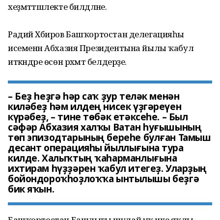
хеҙмәттәшлекте билдәләне.
Радий Хәбиров Башҡортостан делегацияһы
исеменән Абхазия Президентына йылы ҡабул
иткәндәре өсөн рәхмәт белдерҙе.
– Беҙ һеҙгә һәр саҡ ҙур теләк менән
киләбеҙ һәм илдең нисек үҙгәреүен
күрәбеҙ, – тине төбәк етәксеһе. – Был
сәфәр Абхазия халҡы Ватан һуғышының
төп эпизодтарының береһе булған Тамыш
десант операцияһы йыллығына тура
килде. Халыҡтың ҡаһарманлығына
ихтирам һүҙҙәрен ҡабул итегеҙ. Уларҙың
бойондороҡһоҙлоҡҡа ынтылышы беҙгә
бик яҡын.
Башҡортостан Башлығы шулай уҡ ике яҡлы