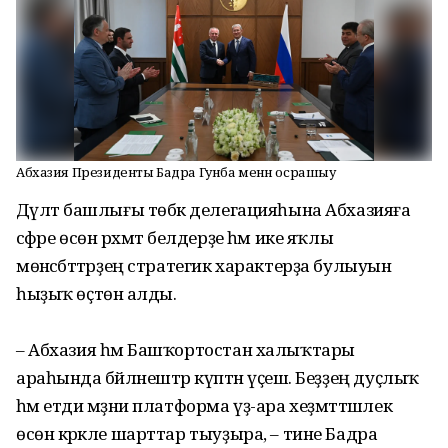
Абхазия Президенты Бадра Гунба менән осрашыу
Дәүләт башлығы төбәк делегацияһына Абхазияға
сәфәре өсөн рәхмәт белдерҙе һәм ике яҡлы
мөнәсәбәттәрҙең стратегик характерҙа булыуын
һыҙыҡ өҫтөнә алды.
– Абхазия һәм Башҡортостан халыҡтары
араһында бәйләнештәр күптән үҫешә. Беҙҙең дуҫлыҡ
һәм етди мәҙәни платформа үҙ-ара хеҙмәттәшлек
өсөн кәрәкле шарттар тыуҙыра, – тине Бадра