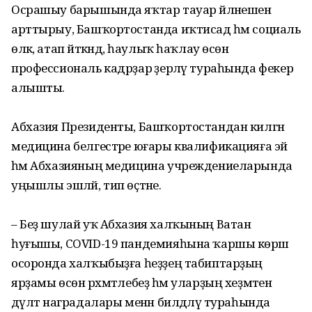
Осрашыу барышында яҡтар тауар әйләнешен
арттырыу, Башҡортостанда иҡтисад һәм социаль
өлкә, атап әйткәндә, һаулыҡ һаҡлау өсөн
профессиональ кадрҙар әҙерләү тураһында фекер
алышты.
Абхазия Президенты, Башҡортостандан килгән
медицина белгестәре юғары квалификацияға эйә
һәм Абхазияның медицина учреждениеларында
уңышлы эшләй, тип өҫтәне.
– Беҙ шулай уҡ Абхазия халҡының Ватан
һуғышы, COVID-19 пандемияһына ҡаршы көрәш
осоронда халҡыбыҙға һеҙҙең табиптарҙың
ярҙамы өсөн рәхмәтлебеҙ һәм уларҙың хеҙмәтен
дәүләт наградалары менән билдәләү тураһында