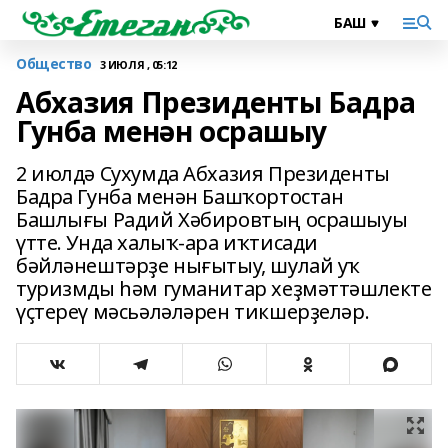
Общество
3 ИЮЛЯ , 05:12
Абхазия Президенты Бадра
Гунба менән осрашыу
2 июлдә Сухумда Абхазия Президенты
Бадра Гунба менән Башҡортостан
Башлығы Радий Хәбировтың осрашыуы
үтте. Унда халыҡ-ара иҡтисади
бәйләнештәрҙе нығытыу, шулай уҡ
туризмды һәм гуманитар хеҙмәттәшлекте
үҫтереү мәсьәләләрен тикшерҙеләр.