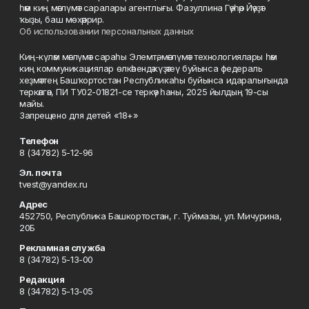
һәм киң мәғлүмәт саралары агентлығы. Фазуллина Гәүһәр Йәүҙәт
ҡыҙы, баш мөхәррир.
Об использовании персональных данных
Киң-күләм мәғлүмәт сараһы Элемтә, мәғлүмәт технологиялары һәм
киң коммуникациялар өлкәһендә күҙәтеү буйынса федераль
хеҙмәттең Башҡортостан Республикаһы буйынса идаралығында
теркәлгән, ПИ ТУ02-01821-се теркәү һаны, 2025 йылдың 19-сы
майы.
Запрещено для детей «18+»
Телефон
8 (34782) 5-12-96
Эл. почта
tvest@yandex.ru
Адрес
452750, Республика Башкортостан, г. Туймазы, ул. Мичурина,
20Б
Рекламная служба
8 (34782) 5-13-00
Редакция
8 (34782) 5-13-05