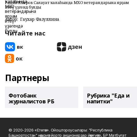
Радий Хәбиров Салауат ҡалаһында МХО ветерандарына ярҙам
итеү үҙәгендә булды
Автор:
Гаухар Фазуллина
Читайте нас
Партнеры
Фотобанк
Рубрика "Еда и
журналистов РБ
напитки"
© 2020-2026 «Етегән». Ойоштороусылары: "Республика
Башкортостан" нәшриәт йорто акционерҙар йәмғиәте, БР Матбуғат