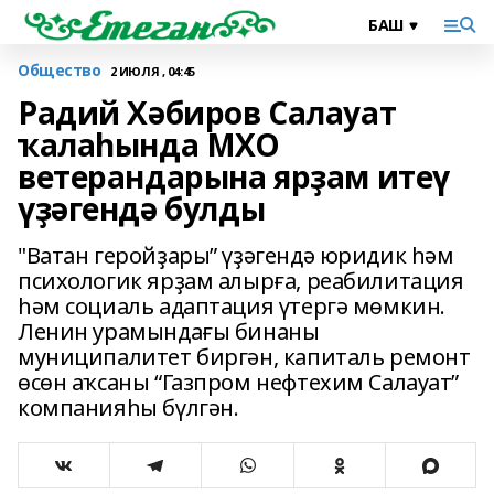
Общество
2 ИЮЛЯ , 04:45
Радий Хәбиров Салауат
ҡалаһында МХО
ветерандарына ярҙам итеү
үҙәгендә булды
"Ватан геройҙары” үҙәгендә юридик һәм
психологик ярҙам алырға, реабилитация
һәм социаль адаптация үтергә мөмкин.
Ленин урамындағы бинаны
муниципалитет биргән, капиталь ремонт
өсөн аҡсаны “Газпром нефтехим Салауат”
компанияһы бүлгән.