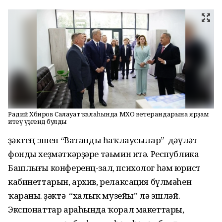
Радий Хәбиров Салауат ҡалаһында МХО ветерандарына ярҙам
итеү үҙәгендә булды
Үҙәктең эшен “Ватанды һаҡлаусылар” дәүләт
фонды хеҙмәткәрҙәре тәьмин итә. Республика
Башлығы конференц-зал, психолог һәм юрист
кабинеттарын, архив, релаксация бүлмәһен
ҡараны. Үҙәктә “халыҡ музейы” лә эшләй.
Экспонаттар араһында ҡорал макеттары,