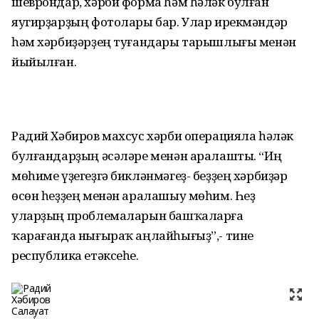
шеврондар, хәрби форма һәм һәләк булған
яугирҙарҙың фотолары бар. Улар ирекмәндәр
һәм хәрбиҙәрҙең туғандары тарышлығы менән
йыйылған.
Радий Хәбиров махсус хәрби операцияла һәләк
булғандарҙың әсәләре менән аралашты. “Иң
мөһиме үҙегеҙгә бикләнмәгеҙ- беҙҙең хәрбиҙәр
өсөн һеҙҙең менән аралашыу мөһим. Һеҙ
уларҙың проблемаларын башҡаларға
ҡарағанда нығыраҡ аңлайһығыҙ”,- тине
республика етәксеһе.