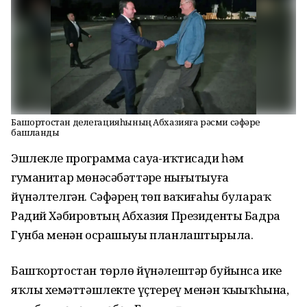
Башҡортостан делегацияһының Абхазияға рәсми сәфәре
башланды
Эшлекле программа сауҙа-иҡтисади һәм
гуманитар мөнәсәбәттәрҙе нығытыуға
йүнәлтелгән. Сәфәрҙең төп ваҡиғаһы булараҡ
Радий Хәбировтың Абхазия Президенты Бадра
Гунба менән осрашыуы планлаштырыла.
Башҡортостан төрлө йүнәлештәр буйынса ике
яҡлы хеҙмәттәшлекте үҫтереү менән ҡыҙыҡһына,