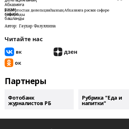
Башҡортостан делегацияһының Абхазияға рәсми сәфәре
башланды
Автор:
Гаухар Фазуллина
Читайте нас
Партнеры
Фотобанк
Рубрика "Еда и
журналистов РБ
напитки"