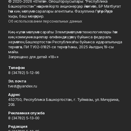
© 2020-2026 «Етегән». Ойоштороусылары: "Республика
Башкортостан" нәшриәт йорто акционерҙар йәмғиәте, БР Матбуғат
һәм киң мәғлүмәт саралары агентлығы. Фазуллина Гәүһәр Йәүҙәт
ҡыҙы, баш мөхәррир.
Об использовании персональных данных
Киң-күләм мәғлүмәт сараһы Элемтә, мәғлүмәт технологиялары һәм
киң коммуникациялар өлкәһендә күҙәтеү буйынса федераль
хеҙмәттең Башҡортостан Республикаһы буйынса идаралығында
теркәлгән, ПИ ТУ02-01821-се теркәү һаны, 2025 йылдың 19-сы
майы.
Запрещено для детей «18+»
Телефон
8 (34782) 5-12-96
Эл. почта
tvest@yandex.ru
Адрес
452750, Республика Башкортостан, г. Туймазы, ул. Мичурина,
20Б
Рекламная служба
8 (34782) 5-13-00
Редакция