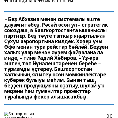
тип билдәләне төбәк Башлығы.
–
Беҙ Абхазия менән системалы эште
дауам итәбеҙ. Рәсәй өсөн ул – стратегик
союздаш, ә Башҡортостанға ышаныслы
партн
ё
р. Беҙ тәүге тапҡыр яңыртылған
Сухум аэропортына килдек. Хәҙер уны
Өфө менән тура рейстар бәйләй. Беҙҙең
халыҡ улар менән әүҙем файҙалана ла
инде,
–
тине Радий Хәбиров. – Үҙ-ара
эштең төп йүнәлештәренең береһе –
туризмды үҫтереү. Башҡортостан
халҡының ял итеү өсөн мөмкинлектәре
күберәк булыуы мөһим. Бынан тыш,
беҙҙең продукцияны оҙатыу, шулай уҡ
мәҙәни һәм гуманитар проекттар
тураһында фекер алышасаҡбыҙ.