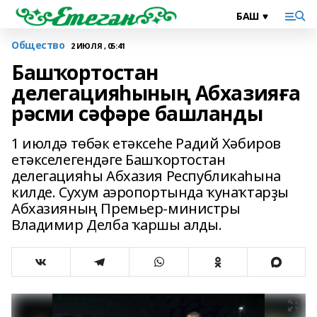
Общество
2 ИЮЛЯ , 05:41
Башҡортостан
делегацияһының Абхазияға
рәсми сәфәре башланды
1 июлдә төбәк етәксеһе Радий Хәбиров
етәкселегендәге Башҡортостан
делегацияһы Абхазия Республикаһына
килде. Сухум аэропортында ҡунаҡтарҙы
Абхазияның Премьер-министры
Владимир Делба ҡаршы алды.