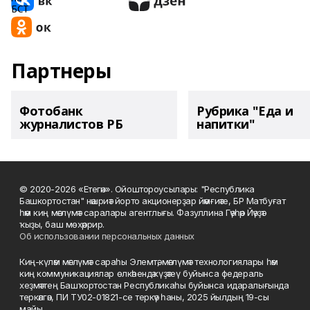
Партнеры
Фотобанк
Рубрика "Еда и
журналистов РБ
напитки"
© 2020-2026 «Етегән». Ойоштороусылары: "Республика
Башкортостан" нәшриәт йорто акционерҙар йәмғиәте, БР Матбуғат
һәм киң мәғлүмәт саралары агентлығы. Фазуллина Гәүһәр Йәүҙәт
ҡыҙы, баш мөхәррир.
Об использовании персональных данных
Киң-күләм мәғлүмәт сараһы Элемтә, мәғлүмәт технологиялары һәм
киң коммуникациялар өлкәһендә күҙәтеү буйынса федераль
хеҙмәттең Башҡортостан Республикаһы буйынса идаралығында
теркәлгән, ПИ ТУ02-01821-се теркәү һаны, 2025 йылдың 19-сы
майы.