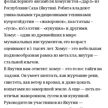
фольклорного ансамбля хомусистов «Дьүрүл» из
Республики Саха (Якутия). Ребята владеют
уникальными традиционными техниками:
куерэгэйдэтии — «жаворонок», хаастатыы –
«гуси», кэ5элэтии – «кукушка» и другими.
Хомус – один из древнейших в мире
музыкальных инструментов, его возраст
оценивают в 5 тысяч лет. Хомус – это небольшая
подковообразная рамка из металла, внутри —
стальной язычок.
В Якутии вам ответят: хомус – это голос тайги на
ладони. Он умеет шептать, как журчание реки,
свистеть, как ветер в кронах, и даже цокать
копытами по замерзшей земле. А еще — петь по-
птичьи: жаворонком, гусем или кукушкой.
Руководители участников из Якутии —