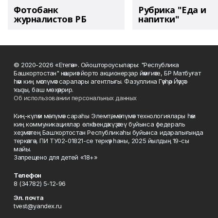
Фотобанк
Рубрика "Еда и
журналистов РБ
напитки"
© 2020-2026 «Етегән». Ойоштороусылары: "Республика
Башкортостан" нәшриәт йорто акционерҙар йәмғиәте, БР Матбуғат
һәм киң мәғлүмәт саралары агентлығы. Фазуллина Гәүһәр Йәүҙәт
ҡыҙы, баш мөхәррир.
Об использовании персональных данных
Киң-күләм мәғлүмәт сараһы Элемтә, мәғлүмәт технологиялары һәм
киң коммуникациялар өлкәһендә күҙәтеү буйынса федераль
хеҙмәттең Башҡортостан Республикаһы буйынса идаралығында
теркәлгән, ПИ ТУ02-01821-се теркәү һаны, 2025 йылдың 19-сы
майы.
Запрещено для детей «18+»
Телефон
8 (34782) 5-12-96
Эл. почта
tvest@yandex.ru