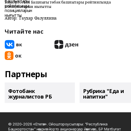
Башҡортостан Башлығы төбәк башлыҡтары рейтингында
позицияларын нығытты
Автор:
Гаухар Фазуллина
Читайте нас
Партнеры
Фотобанк
Рубрика "Еда и
журналистов РБ
напитки"
© 2020-2026 «Етегән». Ойоштороусылары: "Республика
Башкортостан" нәшриәт йорто акционерҙар йәмғиәте, БР Матбуғат