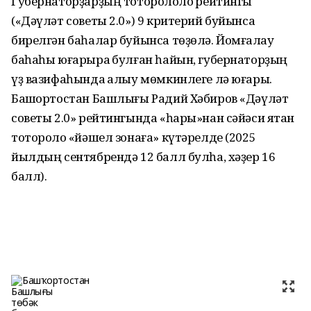
Губернаторҙарҙың тотороҡлолоҡ рейтингы
(«Дәүләт советы 2.0») 9 критерий буйынса
бирелгән баһалар буйынса төҙөлә. Йомғаҡлау
баһаһы юғарыраҡ булған һайын, губернаторҙың
үҙ вазифаһында ҡалыу мөмкинлеге лә юғары.
Башҡортостан Башлығы Радий Хәбиров «Дәүләт
советы 2.0» рейтингында «һары»нан сәйәси яҡтан
тотороҡло «йәшел зонаға» күтәрелде (2025
йылдың сентябрендә 12 балл булһа, хәҙер 16
балл).