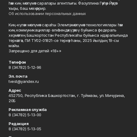
һәм киң мәғлүмәт саралары агентлығы. Фазуллина Гәүһәр Йәүҙәт
ҡыҙы, баш мөхәррир.
Об использовании персональных данных
Киң-күләм мәғлүмәт сараһы Элемтә, мәғлүмәт технологиялары һәм
киң коммуникациялар өлкәһендә күҙәтеү буйынса федераль
хеҙмәттең Башҡортостан Республикаһы буйынса идаралығында
теркәлгән, ПИ ТУ02-01821-се теркәү һаны, 2025 йылдың 19-сы
майы.
Запрещено для детей «18+»
Телефон
8 (34782) 5-12-96
Эл. почта
tvest@yandex.ru
Адрес
452750, Республика Башкортостан, г. Туймазы, ул. Мичурина,
20Б
Рекламная служба
8 (34782) 5-13-00
Редакция
8 (34782) 5-13-05