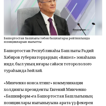
Башҡортостан Башлығы төбәк башлыҡтары рейтингында
позицияларын нығытты
Башҡортостан Республикаһы Башлығы Радий
Хәбиров губернаторҙарҙың «йәшел» зонаһына
инде, был уның юғары сәйәси тотороҡлолоғо
тураһында һөйләй.
«Минченко консалтинг» коммуникация
холдингы президенты Евгений Минченко
«Башинформ»ға Башҡортостан Башлығының
позициялары нығыныуына ҡарата үҙ фекерен