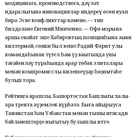
медицинаға, производствоға, дәүләт
идаралығына инновациялар индереү өсөн яуап
бирә. Эске конфликттар кәмене, — тип
билдәләне Евгений Минченко. — Өфө мэрына
ҡаршы енәйәт эше Хәбировтың позицияһына зыян
килтермәй, сөнки был кеше Радий Фәрит улы
командаһынан түгел һәм үҙ ваҡытында уны
тәғәйенләү тураһында ҡарар төбәк элиталары
менән компромисслы килешеүҙәр һөҙөмтәһе
булып тора.
Рейтингҡа ярашлы, Башҡортостан Башлығы халыҡ-
ара тректа әүҙемлек күрһәтә. Быға айырыуса
Тажикстан һәм Үзбәкстан менән тышҡы иҡтисади
бәйләнештәрҙе нығытыу булышлыҡ итте.