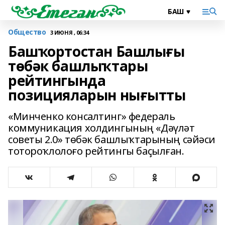
Общество
3 ИЮНЯ , 06:34
Башҡортостан Башлығы
төбәк башлыҡтары
рейтингында
позицияларын нығытты
«Минченко консалтинг» федераль
коммуникация холдингының «Дәүләт
советы 2.0» төбәк башлыҡтарының сәйәси
тотороҡлолоғо рейтингы баҫылған.