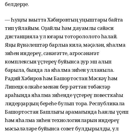
белдерҙе.
— Һуңғы ваҡытта Хәбировтың уңыштары байтаҡ
тип уйлайым. Оҙайлы һәм дауамлы сәйәси
дистанцияла ул юғары тотороҡлолоҡто һаҡлай.
Яңы йүнәлештәр барлыҡҡа килә, мәҫәлән, яһалма
зиһен индереү, сәнәғәтте, агросәнәғәт
комплексын үҫтереү буйынса ҙур эш алып
барыла, бында ла яһалма зиһен ҡулланыла.
Радий Хәбиров һәм Башҡортостан Мәскәү һәм
Липецк өлкәһе менән бер рәттән төбәктәр
араһында яһалма зиһенде үҫтереү повесткаһы
лидерҙарҙың береһе булып тора. Республикала
Башҡортостан Башлығы ҡарамағында Һанлы үҫеш
һәм яһалма зиһен технологияларын индереү
мәсьәләләре буйынса совет булдырылды, ул