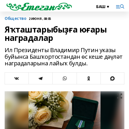
Общество
2 ИЮНЯ , 08:05
Яҡташтарыбыҙға юғары
наградалар
Ил Президенты Владимир Путин указы
буйынса Башҡортостандан өс кеше дәүләт
наградаларына лайыҡ булды.