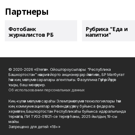
Партнеры
Фотобанк
Рубрика "Еда и
журналистов РБ
напитки"
© 2020-2026 «Етегән». Ойоштороусылары: "Республика
Башкортостан" нәшриәт йорто акционерҙар йәмғиәте, БР Матбуғат
һәм киң мәғлүмәт саралары агентлығы. Фазуллина Гәүһәр Йәүҙәт
ҡыҙы, баш мөхәррир.
Об использовании персональных данных
Киң-күләм мәғлүмәт сараһы Элемтә, мәғлүмәт технологиялары һәм
киң коммуникациялар өлкәһендә күҙәтеү буйынса федераль
хеҙмәттең Башҡортостан Республикаһы буйынса идаралығында
теркәлгән, ПИ ТУ02-01821-се теркәү һаны, 2025 йылдың 19-сы
майы.
Запрещено для детей «18+»