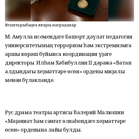
Яҡташтарыбыҙға юғары наградалар
М. Аҡмулла исемендәге Башҡорт дәүләт педагогия
университетының терроризм һәм экстремизмға
ҡаршы көрәш буйынса координация үҙәге
директоры Илһам Хәбибуллин II дәрәжә «Ватан
алдындағы хеҙмәттәре өсөн» ордены миҙалы
менән бүләкләнде.
Рус драма театры артисы Валерий Малюшин
«Мәҙәниәт һәм сәнғәт өлкәһендәге хеҙмәттәре
өсөн» орденына лайыҡ булды.