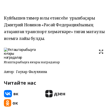
Куйбышев тимер юлы етәксеһе урынбаҫары
Дмитрий Новиков «Рәсәй Федерацияһының
атҡаҙанған транспорт хеҙмәткәре» тигән маҡтаулы
исемгә лайыҡ булды.
Яҡташтарыбыҙға юғары наградалар
Автор:
Гаухар Фазуллина
Читайте нас