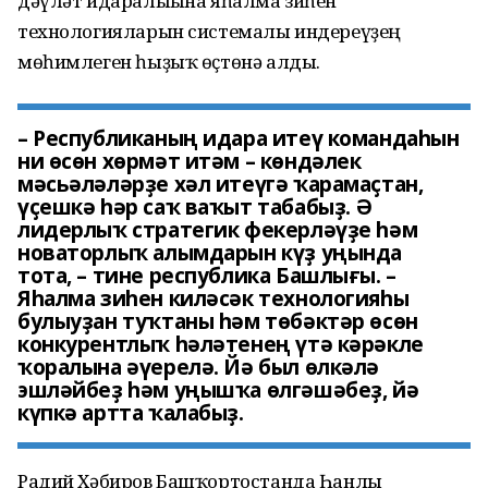
дәүләт идаралығына яһалма зиһен
технологияларын системалы индереүҙең
мөһимлеген һыҙыҡ өҫтөнә алды.
– Республиканың идара итеү командаһын
ни өсөн хөрмәт итәм – көндәлек
мәсьәләләрҙе хәл итеүгә ҡарамаҫтан,
үҫешкә һәр саҡ ваҡыт табабыҙ. Ә
лидерлыҡ стратегик фекерләүҙе һәм
новаторлыҡ алымдарын күҙ уңында
тота, – тине республика Башлығы. –
Яһалма зиһен киләсәк технологияһы
булыуҙан туҡтаны һәм төбәктәр өсөн
конкурентлыҡ һәләтенең үтә кәрәкле
ҡоралына әүерелә. Йә был өлкәлә
эшләйбеҙ һәм уңышҡа өлгәшәбеҙ, йә
күпкә артта ҡалабыҙ.
Радий Хәбиров Башҡортостанда Һанлы