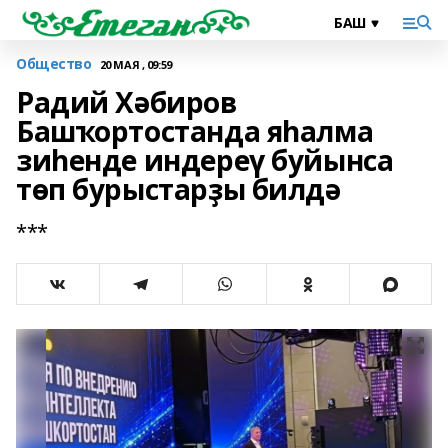
Общество
20 МАЯ , 09:59
Радий Хәбиров
Башҡортостанда яһалма
зиһенде индереү буйынса
төп бурыстарҙы билдә
***