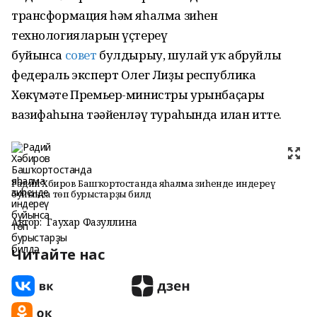
трансформация һәм яһалма зиһен
технологияларын үҫтереү
буйынса
совет
булдырыу, шулай уҡ абруйлы
федераль эксперт Олег Лиҙы республика
Хөкүмәте Премьер-министры урынбаҫары
вазифаһына тәғәйенләү тураһында иғлан итте.
Радий Хәбиров Башҡортостанда яһалма зиһенде индереү
буйынса төп бурыстарҙы билдә
Автор:
Гаухар Фазуллина
Читайте нас