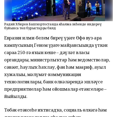
Радий Хәбиров Башҡортостанда яһалма зиһенде индереү
буйынса төп бурыстарҙы билдә
Евразия ғилми-белем биреү үҙәге Өфө вуз-ара
кампусының Геном үҙәге майҙансығында үткән
сараға 250-гә яҡын кеше – дәүләт власы
органдары, министрлыҡтар һәм ведомстволар,
сәнәғәт, һаулыҡ һаҡлау, фән һәм мәғариф, ауыл
хужалығы, мәғлүмәт-коммуникация
технологиялары, банк өлкәләрендә эшләүсе
предприятиелар һәм ойошмалар етәкселәре –
йыйылды.
Төбәк етәксеһе иҡтисадҡа, социаль өлкәгә һәм