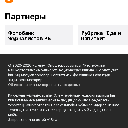
Партнеры
Фотобанк
Рубрика "Еда и
журналистов РБ
напитки"
© 2020-2026 «Етегән». Ойоштороусылары: "Республика
Башкортостан" нәшриәт йорто акционерҙар йәмғиәте, БР Матбуғат
һәм киң мәғлүмәт саралары агентлығы. Фазуллина Гәүһәр Йәүҙәт
ҡыҙы, баш мөхәррир.
Об использовании персональных данных
Киң-күләм мәғлүмәт сараһы Элемтә, мәғлүмәт технологиялары һәм
киң коммуникациялар өлкәһендә күҙәтеү буйынса федераль
хеҙмәттең Башҡортостан Республикаһы буйынса идаралығында
теркәлгән, ПИ ТУ02-01821-се теркәү һаны, 2025 йылдың 19-сы
майы.
Запрещено для детей «18+»