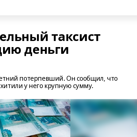
тельный таксист
цию деньги
летний потерпевший. Он сообщил, что
итили у него крупную сумму.