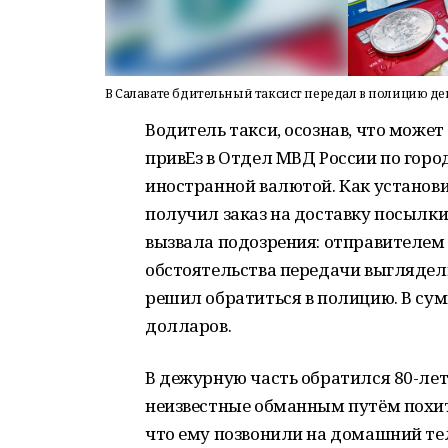
В Салавате бдительный таксист передал в полицию д
Водитель такси, осознав, что може
привЕз в Отдел МВД России по горо
иностранной валютой. Как установи
получил заказ на доставку посылки
вызвала подозрения: отправителем
обстоятельства передачи выглядел
решил обратиться в полицию. В сум
долларов.
В дежурную часть обратился 80-ле
неизвестные обманным путём похит
что ему позвонили на домашний те