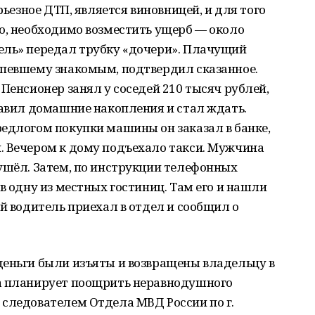
рьезное ДТП, является виновницей, и для того
о, необходимо возместить ущерб — около
ель» передал трубку «дочери». Плачущий
рпевшему знакомым, подтвердил сказанное.
Пенсионер занял у соседей 210 тысяч рублей,
бавил домашние накопления и стал ждать.
едлогом покупки машины он заказал в банке,
. Вечером к дому подъехало такси. Мужчина
ушёл. Затем, по инструкции телефонных
в одну из местных гостиниц. Там его и нашли
ый водитель приехал в отдел и сообщил о
деньги были изъяты и возвращены владельцу в
а планирует поощрить неравнодушного
 следователем Отдела МВД России по г.