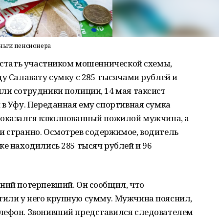
еньги пенсионера
т стать участником мошеннической схемы,
ду Салавату сумку с 285 тысячами рублей и
ли сотрудники полиции, 14 мая таксист
 в Уфу. Переданная ему спортивная сумка
 оказался взволнованный пожилой мужчина, а
и странно. Осмотрев содержимое, водитель
ке находились 285 тысяч рублей и 96
тний потерпевший. Он сообщил, что
или у него крупную сумму. Мужчина пояснил,
лефон. Звонивший представился следователем