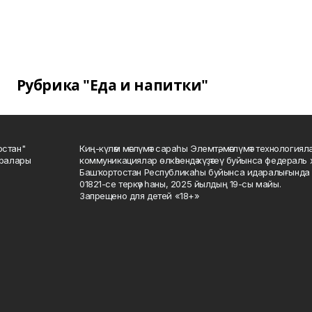
Рубрика "Еда и напитки"
остан"
Киң-күләм мәғлүмәт сараһы Элемтә, мәғлүмәт технологиял
саралары
коммуникациялар өлкәһендә күҙәтеү буйынса федераль 
Башҡортостан Республикаһы буйынса идаралығында те
01821-се теркәү һаны, 2025 йылдың 19-сы майы.
Запрещено для детей «18+»