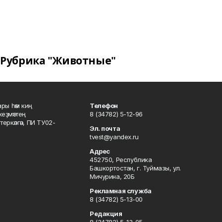
Рубрика "Животные"
ары һәм киң
Телефон
хеҙмәттең
8 (34782) 5-12-96
ркәлгән, ПИ ТУ02-
Эл. почта
tvest@yandex.ru
Адрес
452750, Республика
Башкортостан, г. Туймазы, ул.
Мичурина, 20Б
Рекламная служба
8 (34782) 5-13-00
Редакция