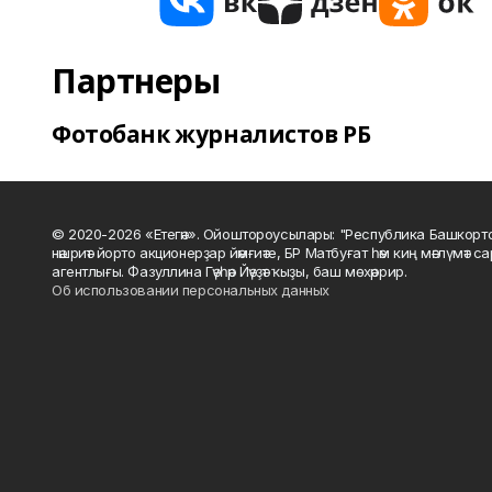
Партнеры
Фотобанк журналистов РБ
© 2020-2026 «Етегән». Ойоштороусылары: "Республика Башкорт
нәшриәт йорто акционерҙар йәмғиәте, БР Матбуғат һәм киң мәғлүмәт 
агентлығы. Фазуллина Гәүһәр Йәүҙәт ҡыҙы, баш мөхәррир.
Об использовании персональных данных