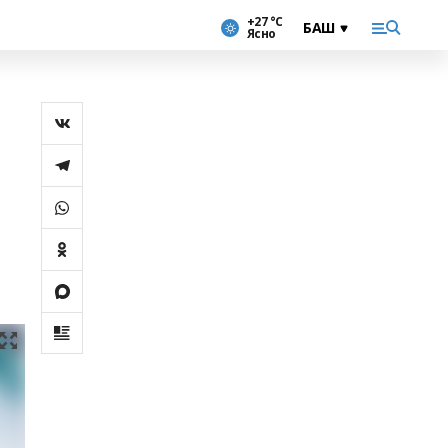
+27 °С
Ясно