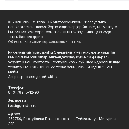
© 2020-2026 «Етегән». Ойоштороусылары: "Республика
Башкортостан" нәшриәт йорто акционерҙар йәмғиәте, БР Матбуғат
һәм киң мәғлүмәт саралары агентлығы. Фазуллина Гәүһәр Йәүҙәт
ҡыҙы, баш мөхәррир.
Об использовании персональных данных
Киң-күләм мәғлүмәт сараһы Элемтә, мәғлүмәт технологиялары һәм
киң коммуникациялар өлкәһендә күҙәтеү буйынса федераль
хеҙмәттең Башҡортостан Республикаһы буйынса идаралығында
теркәлгән, ПИ ТУ02-01821-се теркәү һаны, 2025 йылдың 19-сы
майы.
Запрещено для детей «18+»
Телефон
8 (34782) 5-12-96
Эл. почта
tvest@yandex.ru
Адрес
452750, Республика Башкортостан, г. Туймазы, ул. Мичурина,
20Б