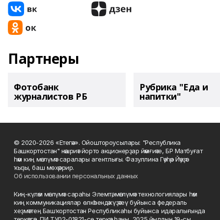
Партнеры
Фотобанк
Рубрика "Еда и
журналистов РБ
напитки"
© 2020-2026 «Етегән». Ойоштороусылары: "Республика
Башкортостан" нәшриәт йорто акционерҙар йәмғиәте, БР Матбуғат
һәм киң мәғлүмәт саралары агентлығы. Фазуллина Гәүһәр Йәүҙәт
ҡыҙы, баш мөхәррир.
Об использовании персональных данных
Киң-күләм мәғлүмәт сараһы Элемтә, мәғлүмәт технологиялары һәм
киң коммуникациялар өлкәһендә күҙәтеү буйынса федераль
хеҙмәттең Башҡортостан Республикаһы буйынса идаралығында
теркәлгән, ПИ ТУ02-01821-се теркәү һаны, 2025 йылдың 19-сы