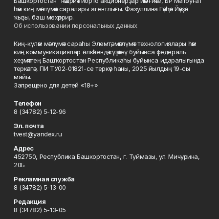
Башкортостан" нәшриәт йорто акционерҙар йәмғиәте, БР Матбуғат
һәм киң мәғлүмәт саралары агентлығы. Фазуллина Гәүһәр Йәүҙәт
ҡыҙы, баш мөхәррир.
Об использовании персональных данных
Киң-күләм мәғлүмәт сараһы Элемтә, мәғлүмәт технологиялары һәм
киң коммуникациялар өлкәһендә күҙәтеү буйынса федераль
хеҙмәттең Башҡортостан Республикаһы буйынса идаралығында
теркәлгән, ПИ ТУ02-01821-се теркәү һаны, 2025 йылдың 19-сы
майы.
Запрещено для детей «18+»
Телефон
8 (34782) 5-12-96
Эл. почта
tvest@yandex.ru
Адрес
452750, Республика Башкортостан, г. Туймазы, ул. Мичурина,
20Б
Рекламная служба
8 (34782) 5-13-00
Редакция
8 (34782) 5-13-05