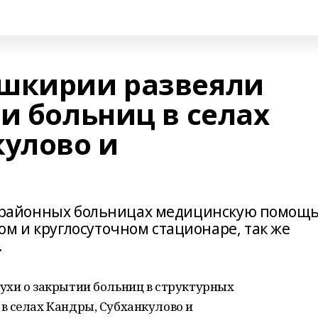
ашкирии развеяли
и больниц в селах
кулово и
й
рёх районных больницах медицинскую помощ
м и круглосуточном стационаре, так же
.
ухи о закрытии больниц в структурных
в селах Кандры, Субханкулово и