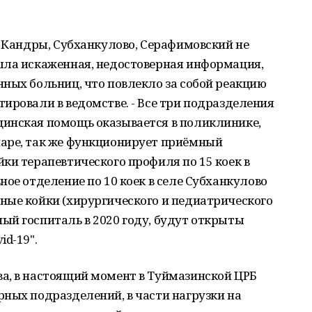
х Кандры, Субханкулово, Серафимовский не
шла искаженная, недостоверная информация,
ных больниц, что повлекло за собой реакцию
ировали в ведомстве. - Все три подразделения
инская помощь оказывается в поликлинике,
аре, так же функционирует приёмный
ки терапевтического профиля по 15 коек в
ное отделение по 10 коек в селе Субханкулово
ные койки (хирургического и педиатрического
ый госпиталь в 2020 году, будут открыты
d-19".
а, в настоящий момент в Туймазинской ЦРБ
ных подразделений, в части нагрузки на