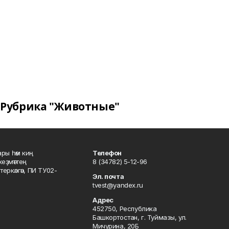
Рубрика "Животные"
ары һәм киң
Телефон
хеҙмәттең
8 (34782) 5-12-96
ркәлгән, ПИ ТУ02-
Эл. почта
tvest@yandex.ru
Адрес
452750, Республика
Башкортостан, г. Туймазы, ул.
Мичурина, 20Б