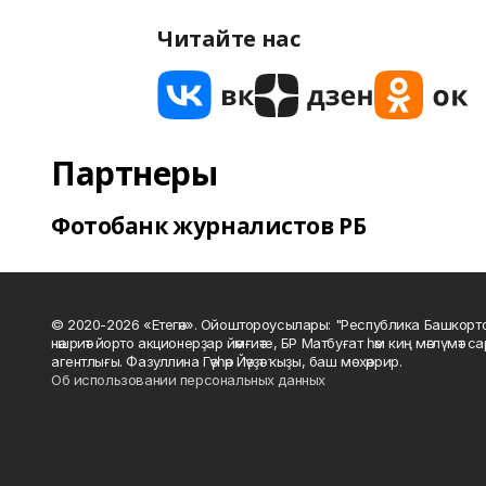
Читайте нас
Партнеры
Фотобанк журналистов РБ
© 2020-2026 «Етегән». Ойоштороусылары: "Республика Башкорт
нәшриәт йорто акционерҙар йәмғиәте, БР Матбуғат һәм киң мәғлүмәт 
агентлығы. Фазуллина Гәүһәр Йәүҙәт ҡыҙы, баш мөхәррир.
Об использовании персональных данных