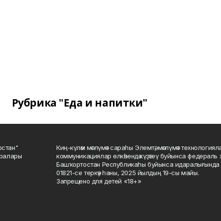
Рубрика "Еда и напитки"
остан"
Киң-күләм мәғлүмәт сараһы Элемтә, мәғлүмәт технологиял
саралары
коммуникациялар өлкәһендә күҙәтеү буйынса федераль 
Башҡортостан Республикаһы буйынса идаралығында те
01821-се теркәү һаны, 2025 йылдың 19-сы майы.
Запрещено для детей «18+»