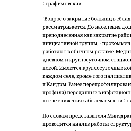
Серафимовский.
"Вопрос о закрытие больниц в сёла
рассматривается. До населения до
преподнесенная как закрытие район
инициативной группы, - прокоммент
работают в обычном режиме. Медиц
дневном и круглосуточном стацион
покой. Имеются круглосуточные кой
каждом селе, кроме того паллиатив
и Кандры. Ранее перепрофилирован
профиля) переданные в инфекционн
после снижения заболеваемости Covi
По словам представителя Минздрав
проводится анализ работы структур