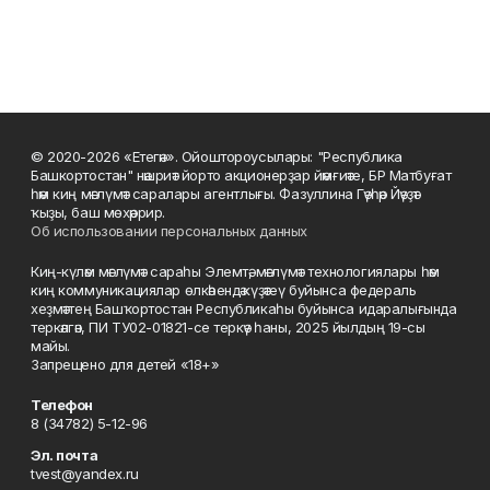
© 2020-2026 «Етегән». Ойоштороусылары: "Республика
Башкортостан" нәшриәт йорто акционерҙар йәмғиәте, БР Матбуғат
һәм киң мәғлүмәт саралары агентлығы. Фазуллина Гәүһәр Йәүҙәт
ҡыҙы, баш мөхәррир.
Об использовании персональных данных
Киң-күләм мәғлүмәт сараһы Элемтә, мәғлүмәт технологиялары һәм
киң коммуникациялар өлкәһендә күҙәтеү буйынса федераль
хеҙмәттең Башҡортостан Республикаһы буйынса идаралығында
теркәлгән, ПИ ТУ02-01821-се теркәү һаны, 2025 йылдың 19-сы
майы.
Запрещено для детей «18+»
Телефон
8 (34782) 5-12-96
Эл. почта
tvest@yandex.ru