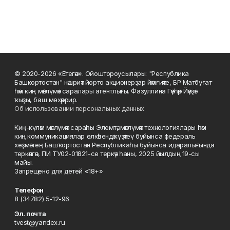
© 2020-2026 «Етегән». Ойоштороусылары: "Республика
Башкортостан" нәшриәт йорто акционерҙар йәмғиәте, БР Матбуғат
һәм киң мәғлүмәт саралары агентлығы. Фазуллина Гәүһәр Йәүҙәт
ҡыҙы, баш мөхәррир.
Об использовании персональных данных
Киң-күләм мәғлүмәт сараһы Элемтә, мәғлүмәт технологиялары һәм
киң коммуникациялар өлкәһендә күҙәтеү буйынса федераль
хеҙмәттең Башҡортостан Республикаһы буйынса идаралығында
теркәлгән, ПИ ТУ02-01821-се теркәү һаны, 2025 йылдың 19-сы
майы.
Запрещено для детей «18+»
Телефон
8 (34782) 5-12-96
Эл. почта
tvest@yandex.ru