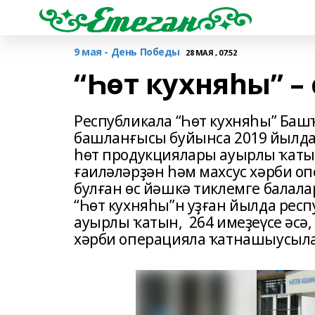
9 мая - День Победы
28 МАЯ , 07:52
“Һөт кухняһы” 
Республикала “Һөт кухняһы” Ба
башланғысы буйынса 2019 йылда
һөт продукциялары ауырлы ҡатын
ғаиләләрҙән һәм махсус хәрби 
булған өс йәшкә тиклемге балала
“Һөт кухняһы”н уҙған йылда респ
ауырлы ҡатын, 264 имеҙеүсе әсә, 
хәрби операцияла ҡатнашыусыла