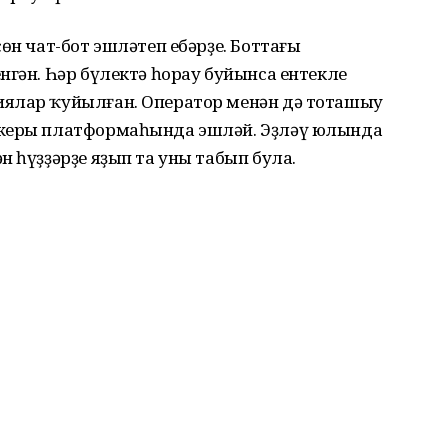
өн чат-бот эшләтеп ебәрҙе. Боттағы
нгән. Һәр бүлектә һорау буйынса ентекле
иялар ҡуйылған. Оператор менән дә тоташыу
джеры платформаһында эшләй. Эҙләү юлында
н һүҙҙәрҙе яҙып та уны табып була.