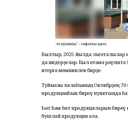
“Һөт кухняһы” – сифатлы аҙыҡ
Былтыр, 2025 йылда льготалылар и
да индерҙеләр. Был өҫтәмә рәүештә
итергә мөмкинлек бирҙе.
Туймазы ҡалаһының Октябрҙең 70 
продукцияһын биреү пунктында һә
Һөт һәм һөт продукцяларын биреү
бушлай продукция ала.