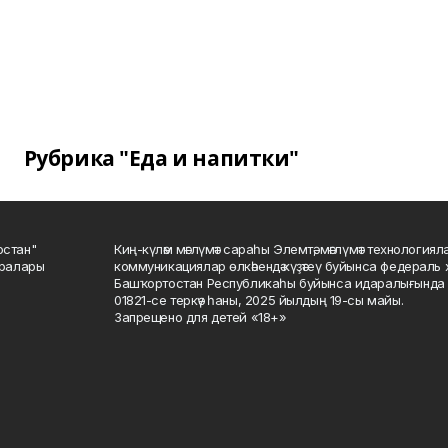
Рубрика "Еда и напитки"
остан"
Киң-күләм мәғлүмәт сараһы Элемтә, мәғлүмәт технологиял
саралары
коммуникациялар өлкәһендә күҙәтеү буйынса федераль 
Башҡортостан Республикаһы буйынса идаралығында те
01821-се теркәү һаны, 2025 йылдың 19-сы майы.
Запрещено для детей «18+»