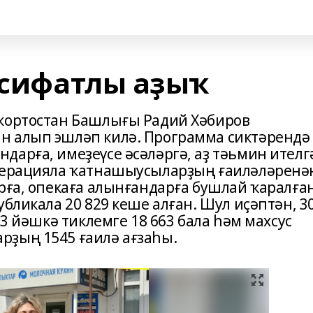
– сифатлы аҙыҡ
шҡортостан Башлығы Радий Хәбиров
н алып эшләп килә. Программа сиктәрендә
дарға, имеҙеүсе әсәләргә, аҙ тәьмин ителг
операцияла ҡатнашыусыларҙың ғаиләләренә
рға, опекаға алынғандарға бушлай ҡаралған
убликала 20 829 кеше алған. Шул иҫәптән, 3
3 йәшкә тиклемге 18 663 бала һәм махсус
рҙың 1545 ғаилә ағзаһы.