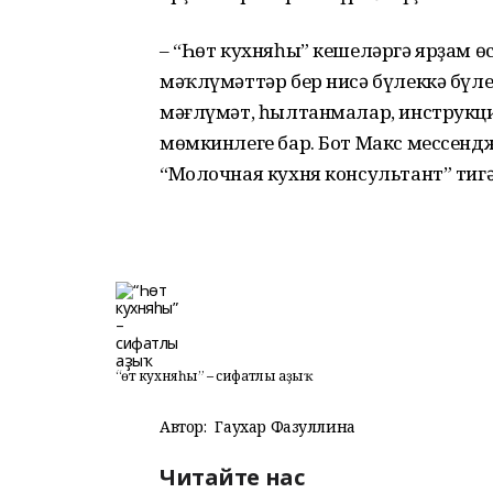
– “Һөт кухняһы” кешеләргә ярҙам өс
мәҡлүмәттәр бер нисә бүлеккә бүле
мәғлүмәт, һылтанмалар, инструкц
мөмкинлеге бар. Бот Макс мессен
“Молочная кухня консультант” тигә
“Һөт кухняһы” – сифатлы аҙыҡ
Автор:
Гаухар Фазуллина
Читайте нас