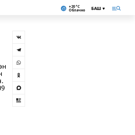
+20 °С
Облачно
ән
н
.
09