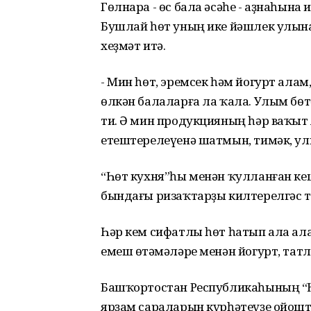
Гөлнара - өс бала әсәһе - аҙнаһына
Бушлай һөт уның ике йәшлек улына
хеҙмәт итә.
- Мин һөт, эремсек һәм йогурт алам,
өлкән балаларға ла ҡала. Улым бөтә
ти. Ә мин продукцияның һәр ваҡыт я
етештерелеүенә шатмын, тимәк, у
“Һөт кухня”һы менән ҡулланған ке
бындағы ризаҡтарҙы килтерелгәс т
Һәр кем сифатлы һөт һатып ала ал
емеш өҫтәмәләре менән йогурт, тат
Башҡортостан Республикаһының “Һ
ярҙам сараларын күрһәтеүҙе ойошт