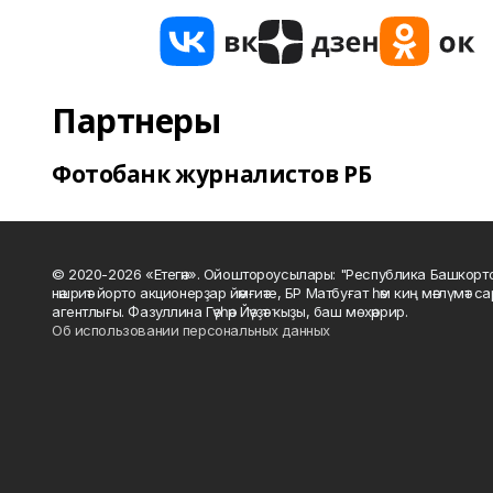
Партнеры
Фотобанк журналистов РБ
© 2020-2026 «Етегән». Ойоштороусылары: "Республика Башкорт
нәшриәт йорто акционерҙар йәмғиәте, БР Матбуғат һәм киң мәғлүмәт 
агентлығы. Фазуллина Гәүһәр Йәүҙәт ҡыҙы, баш мөхәррир.
Об использовании персональных данных