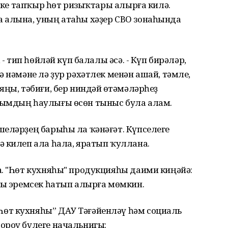
 ике тапҡыр һөт ризыҡтары алырға килә.
 алына, уның атаһы хәҙер СВО зонаһында
 - тип һөйләй күп балалы әсә. - Күп бирәләр,
 нәмәне лә ҙур рәхәтлек менән ашай, тәмле,
ңы, тәбиғи, бер ниндәй өҫтәмәләрһеҙ
лымдың һаулығы өсөн тыныс була алам.
шеләрҙең барыһы ла ҡәнәғәт. Күпселеге
ә килеп ала һала, яратып ҡуллана.
а. "Һөт кухняһы" продукцияһы даими киңәйә:
лы эремсек һатып алырға мөмкин.
өт кухняһы” ДАУ Тәғәйенләү һәм социаль
ороу бүлеге начальнигы: