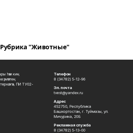
Рубрика "Животные"
ары һәм киң
Телефон
хеҙмәттең
8 (34782) 5-12-96
ркәлгән, ПИ ТУ02-
Эл. почта
tvest@yandex.ru
Адрес
452750, Республика
Башкортостан, г. Туймазы, ул.
Мичурина, 20Б
Рекламная служба
8 (34782) 5-13-00