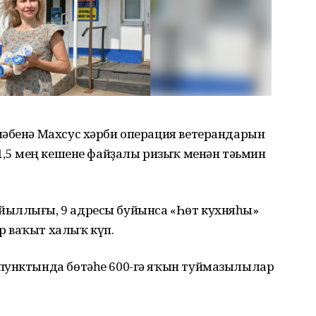
ҫәбенә Махсус хәрби операция ветерандарын
 1,5 мең кешене файҙалы ризыҡ менән тәьмин
йыллығы, 9 адресы буйынса «Һөт кухняһы»
р ваҡыт халыҡ күп.
 пунктында бөтәһе 600-гә яҡын туймазылылар