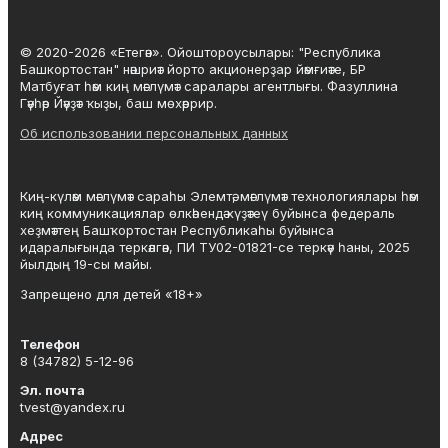
© 2020-2026 «Етегән». Ойоштороусылары: "Республика
Башкортостан" нәшриәт йорто акционерҙар йәмғиәте, БР
Матбуғат һәм киң мәғлүмәт саралары агентлығы. Фазуллина
Гәүһәр Йәүҙәт ҡыҙы, баш мөхәррир.
Об использовании персональных данных
Киң-күләм мәғлүмәт сараһы Элемтә, мәғлүмәт технологиялары һәм
киң коммуникациялар өлкәһендә күҙәтеү буйынса федераль
хеҙмәттең Башҡортостан Республикаһы буйынса
идаралығында теркәлгән, ПИ ТУ02-01821-се теркәү һаны, 2025
йылдың 19-сы майы.
Запрещено для детей «18+»
Телефон
8 (34782) 5-12-96
Эл. почта
tvest@yandex.ru
Адрес