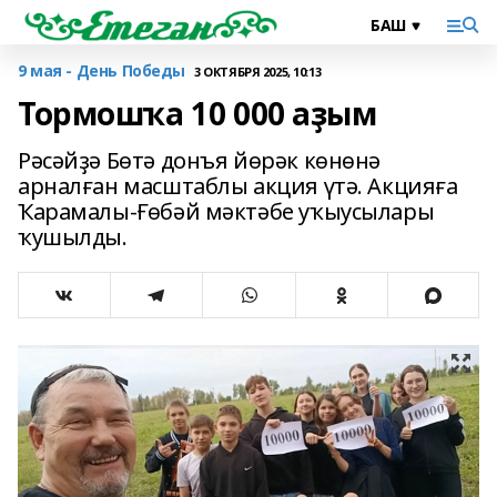
9 мая - День Победы
3 ОКТЯБРЯ 2025, 10:13
Тормошҡа 10 000 аҙым
Рәсәйҙә Бөтә донъя йөрәк көнөнә
арналған масштаблы акция үтә. Акцияға
Ҡарамалы-Ғөбәй мәктәбе уҡыусылары
ҡушылды.