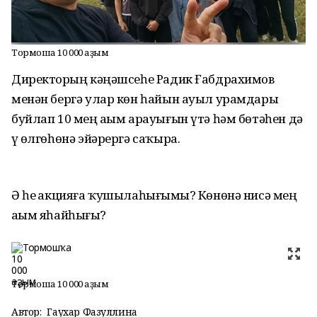
Тормошҡа 10 000 аҙым
Директорҙың кәңәшсеһе Радик Ғабдрахимов
менән бергә улар көн һайын ауыл урамдары
буйлап 10 мең аҙым арауығын үтә һәм бөтәһен дә
үҙ өлгөһөнә эйәрергә саҡыра.
Ә һеҙ акцияға ҡушылаһығыҙмы? Көнөнә нисә мең
аҙым яһайһығыҙ?
Тормошҡа 10 000 аҙым
Автор:
Гаухар Фазуллина