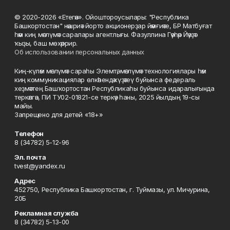
© 2020-2026 «Етегән». Ойоштороусылары: "Республика
Башкортостан" нәшриәт йорто акционерҙар йәмғиәте, БР Матбуғат
һәм киң мәғлүмәт саралары агентлығы. Фазуллина Гәүһәр Йәүҙәт
ҡыҙы, баш мөхәррир.
Об использовании персональных данных
Киң-күләм мәғлүмәт сараһы Элемтә, мәғлүмәт технологиялары һәм
киң коммуникациялар өлкәһендә күҙәтеү буйынса федераль
хеҙмәттең Башҡортостан Республикаһы буйынса идаралығында
теркәлгән, ПИ ТУ02-01821-се теркәү һаны, 2025 йылдың 19-сы
майы.
Запрещено для детей «18+»
Телефон
8 (34782) 5-12-96
Эл. почта
tvest@yandex.ru
Адрес
452750, Республика Башкортостан, г. Туймазы, ул. Мичурина,
20Б
Рекламная служба
8 (34782) 5-13-00