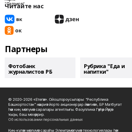
Читайте нас
Партнеры
Фотобанк
Рубрика "Еда и
журналистов РБ
напитки"
© 2020-2026 «Етегән». Ойоштороусылары: "Республика
Башкортостан" нәшриәт йорто акционерҙар йәмғиәте, БР Матбуғат
һәм киң мәғлүмәт саралары агентлығы. Фазуллина Гәүһәр Йәүҙәт
ҡыҙы, баш мөхәррир.
Об использовании персональных данных
Киң-күләм мәғлүмәт сараһы Элемтә, мәғлүмәт технологиялары һәм