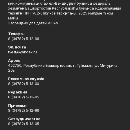
киң коммуникациялар өлкәһендә күҙәтеү буйынса федераль
хеҙмәттең Башҡортостан Республикаһы буйынса идаралығында
теркәлгән, ПИ ТУ02-01821-се теркәү һаны, 2025 йылдың 19-сы
майы.
Запрещено для детей «18+»
Телефон
8 (34782) 5-12-96
Эл. почта
tvest@yandex.ru
Адрес
452750, Республика Башкортостан, г. Туймазы, ул. Мичурина,
20Б
Рекламная служба
8 (34782) 5-13-00
Редакция
8 (34782) 5-13-05
Приемная
8 (34782) 5-12-96
Сотрудничество
8 (34782) 5-13-05