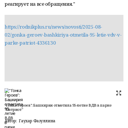
реагирует на все обращения."
https://rodnikplus.ru/news/novosti/2025-08-
02/gonka-geroev-bashkiriya-otmetila-95-letie-vdv-v-
parke-patriot-4336130
"Гонка Героев": Башкирия отметила 95-летие ВДВ в парке
"Патриот"
Автор:
Гаухар Фазуллина