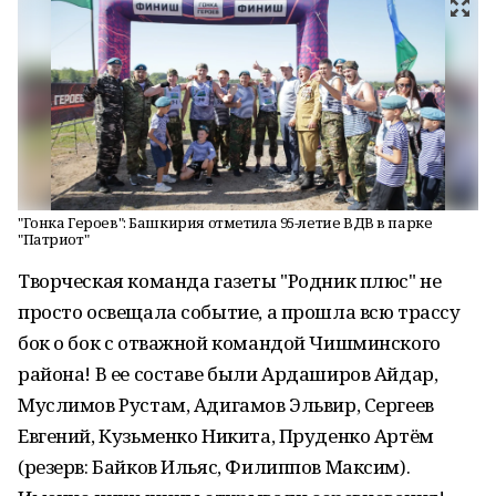
"Гонка Героев": Башкирия отметила 95-летие ВДВ в парке
"Патриот"
Творческая команда газеты "Родник плюс" не
просто освещала событие, а прошла всю трассу
бок о бок с отважной командой Чишминского
района! В ее составе были Ардаширов Айдар,
Муслимов Рустам, Адигамов Эльвир, Сергеев
Евгений, Кузьменко Никита, Пруденко Артём
(резерв: Байков Ильяс, Филиппов Максим).