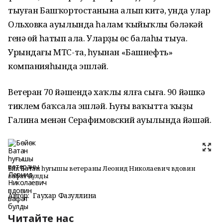
тыуған Башҡортостанына алып китә, унда улар
Ольховка ауылында һалам ҡыйыҡлы бәләкәй
генә өй һатып ала. Уларҙың өс балаһы тыуа.
Урындағы МТС-та, һуңынан «Башнефть»
компанияһында эшләй.
Ветеран 70 йәшендә хаҡлы ялға сыға. 90 йәшкә
тиклем баҡсала эшләй. Һуңғы ваҡытта ҡыҙы
Галина менән Серафимовский ауылында йәшәй.
Бөйөк Ватан һуғышы ветераны Леонид Николаевич вдовин
вафат булды
Автор:
Гаухар Фазуллина
Читайте нас