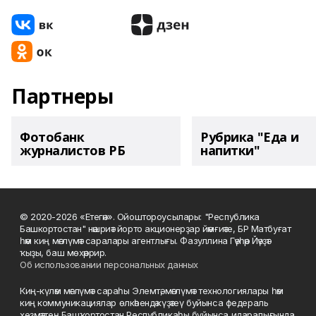
Партнеры
Фотобанк
Рубрика "Еда и
журналистов РБ
напитки"
© 2020-2026 «Етегән». Ойоштороусылары: "Республика
Башкортостан" нәшриәт йорто акционерҙар йәмғиәте, БР Матбуғат
һәм киң мәғлүмәт саралары агентлығы. Фазуллина Гәүһәр Йәүҙәт
ҡыҙы, баш мөхәррир.
Об использовании персональных данных
Киң-күләм мәғлүмәт сараһы Элемтә, мәғлүмәт технологиялары һәм
киң коммуникациялар өлкәһендә күҙәтеү буйынса федераль
хеҙмәттең Башҡортостан Республикаһы буйынса идаралығында