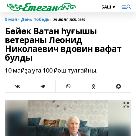
9 мая - День Победы
29 ИЮЛЯ 2025, 04:59
Бөйөк Ватан һуғышы
ветераны Леонид
Николаевич вдовин вафат
булды
10 майҙа уға 100 йәш тулғайны.