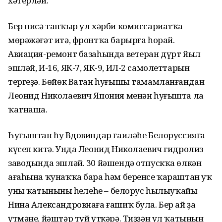
хәтерләй.
Бер нисә тапҡыр ул хәрби комиссариатҡа
мөрәжәғәт итә, фронтҡа барырға һорай.
Авиация-ремонт базаһында ветеран дүрт йыл
эшләй, И-16, ЯК-7, ЯК-9, ИЛ-2 самолеттарын
тергеҙә. Бөйөк Ватан һуғышы тамамланғандан
Леонид Николаевич Япония менән һуғышта ла
ҡатнаша.
Һуғыштан һуң Вдовиндар ғаиләһе Белоруссияға
күсеп китә. Унда Леонид Николаевич гидролиз
заводында эшләй. 30 йәшендә отпускҡа өлкән
ағаһына ҡунаҡҡа бара һәм беренсе ҡараштан уҡ
уның ҡатынының һеңлеһе – белорус һылыуҡайы
Нина Александровнаға ғашиҡ була. Бер ай ҙа
үтмәне, йәштәр туй үткәрә. Тиҙҙән ул ҡатынын