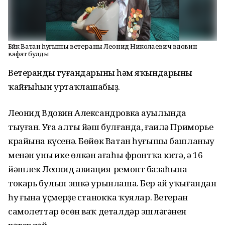
Бөйөк Ватан һуғышы ветераны Леонид Николаевич вдовин
вафат булды
Ветерандың туғандарының һәм яҡындарының
ҡайғыһын уртаҡлашабыҙ.
Леонид Вдовин Александровка ауылында
тыуған. Уға алты йәш булғанда, ғаилә Приморье
крайына күсенә. Бөйөк Ватан һуғышы башланыу
менән уның ике өлкән ағаһы фронтҡа китә, ә 16
йәшлек Леонид авиация-ремонт базаһына
токарь булып эшкә урынлаша. Бер ай уҡығандан
һуң ғына үҫмерҙе станокҡа ҡуялар. Ветеран
самолеттар өсөн ваҡ деталдәр эшләгәнен