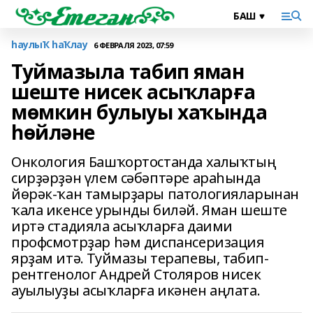
һаулыҠ һаҠлау
6 ФЕВРАЛЯ 2023, 07:59
Туймазыла табип яман
шеште нисек асыҡларға
мөмкин булыуы хаҡында
һөйләне
Онкология Башҡортостанда халыҡтың
сирҙәрҙән үлем сәбәптәре араһында
йөрәк-ҡан тамырҙары патологияларынан
ҡала икенсе урынды биләй. Яман шеште
иртә стадияла асыҡларға даими
профсмотрҙар һәм диспансеризация
ярҙам итә. Туймазы терапевы, табип-
рентгенолог Андрей Столяров нисек
ауылыуҙы асыҡларға икәнен аңлата.