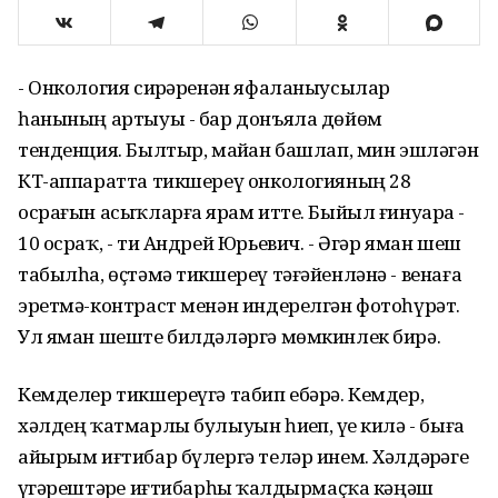
- Онкология сирҙәренән яфаланыусылар
һанының артыуы - бар донъяла дөйөм
тенденция. Былтыр, майҙан башлап, мин эшләгән
КТ-аппаратта тикшереү онкологияның 28
осрағын асыҡларға ярҙам итте. Быйыл ғинуарҙа -
10 осраҡ, - ти Андрей Юрьевич. - Әгәр яман шеш
табылһа, өҫтәмә тикшереү тәғәйенләнә - венаға
эретмә-контраст менән индерелгән фотоһүрәт.
Ул яман шеште билдәләргә мөмкинлек бирә.
Кемделер тикшереүгә табип ебәрә. Кемдер,
хәлдең ҡатмарлы булыуын һиҙеп, үҙе килә - быға
айырым иғтибар бүлергә теләр инем. Хәлдәрҙәге
үҙгәрештәрҙе иғтибарһыҙ ҡалдырмаҫҡа кәңәш