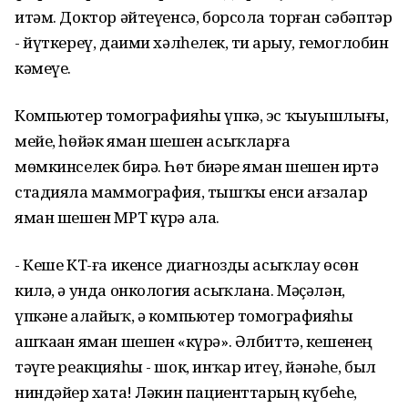
итәм. Доктор әйтеүенсә, борсола торған сәбәптәр
- йүткереү, даими хәлһеҙлек, тиҙ арыу, гемоглобин
кәмеүе.
Компьютер томографияһы үпкә, эс ҡыуышлығы,
мейе, һөйәк яман шешен асыҡларға
мөмкинселек бирә. Һөт биҙҙәре яман шешен иртә
стадияла маммография, тышҡы енси ағзалар
яман шешен МРТ күрә ала.
- Кеше КТ-ға икенсе диагнозды асыҡлау өсөн
килә, ә унда онкология асыҡлана. Мәҫәлән,
үпкәне алайыҡ, ә компьютер томографияһы
ашҡаҙан яман шешен «күрә». Әлбиттә, кешенең
тәүге реакцияһы - шок, инҡар итеү, йәнәһе, был
ниндәйҙер хата! Ләкин пациенттарҙың күбеһе,