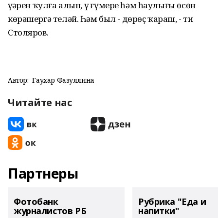
үҙҙәрен ҡулға алып, үҙ ғүмере һәм һаулығы өсөн
көрәшергә теләй. Һәм был - дөрөҫ ҡараш, - ти
Столяров.
Автор:
Гаухар Фазуллина
Читайте нас
Партнеры
Фотобанк
Рубрика "Еда и
журналистов РБ
напитки"