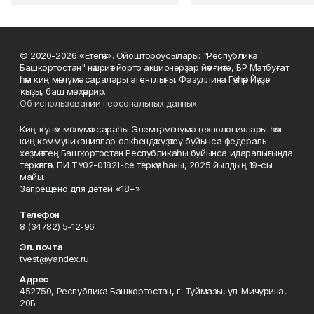
© 2020-2026 «Етегән». Ойоштороусылары: "Республика
Башкортостан" нәшриәт йорто акционерҙар йәмғиәте, БР Матбуғат
һәм киң мәғлүмәт саралары агентлығы. Фазуллина Гәүһәр Йәүҙәт
ҡыҙы, баш мөхәррир.
Об использовании персональных данных
Киң-күләм мәғлүмәт сараһы Элемтә, мәғлүмәт технологиялары һәм
киң коммуникациялар өлкәһендә күҙәтеү буйынса федераль
хеҙмәттең Башҡортостан Республикаһы буйынса идаралығында
теркәлгән, ПИ ТУ02-01821-се теркәү һаны, 2025 йылдың 19-сы
майы.
Запрещено для детей «18+»
Телефон
8 (34782) 5-12-96
Эл. почта
tvest@yandex.ru
Адрес
452750, Республика Башкортостан, г. Туймазы, ул. Мичурина,
20Б