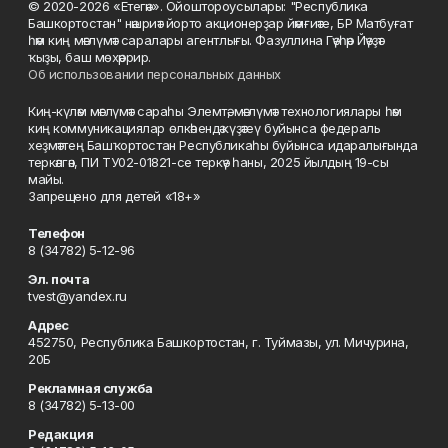
© 2020-2026 «Етегән». Ойоштороусылары: "Республика
Башкортостан" нәшриәт йорто акционерҙар йәмғиәте, БР Матбуғат
һәм киң мәғлүмәт саралары агентлығы. Фазуллина Гәүһәр Йәүҙәт
ҡыҙы, баш мөхәррир.
Об использовании персональных данных
Киң-күләм мәғлүмәт сараһы Элемтә, мәғлүмәт технологиялары һәм
киң коммуникациялар өлкәһендә күҙәтеү буйынса федераль
хеҙмәттең Башҡортостан Республикаһы буйынса идаралығында
теркәлгән, ПИ ТУ02-01821-се теркәү һаны, 2025 йылдың 19-сы
майы.
Запрещено для детей «18+»
Телефон
8 (34782) 5-12-96
Эл. почта
tvest@yandex.ru
Адрес
452750, Республика Башкортостан, г. Туймазы, ул. Мичурина,
20Б
Рекламная служба
8 (34782) 5-13-00
Редакция