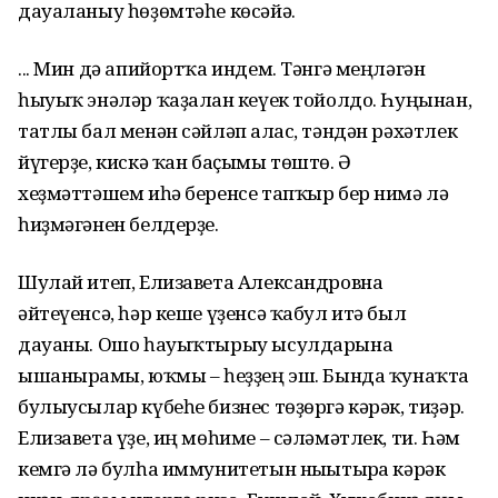
дауаланыу һөҙөмтәһе көсәйә.
... Мин дә апийортҡа индем. Тәнгә меңләгән
һыуыҡ энәләр ҡаҙалған кеүек тойолдо. Һуңынан,
татлы бал менән сәйләп алғас, тәндән рәхәтлек
йүгерҙе, кискә ҡан баҫымы төштө. Ә
хеҙмәттәшем иһә беренсе тапҡыр бер нимә лә
һиҙмәгәнен белдерҙе.
Шулай итеп, Елизавета Александровна
әйтеүенсә, һәр кеше үҙенсә ҡабул итә был
дауаны. Ошо һауыҡтырыу ысулдарына
ышанырғамы, юҡмы – һеҙҙең эш. Бында ҡунаҡта
булыусылар күбеһе бизнес төҙөргә кәрәк, тиҙәр.
Елизавета үҙе, иң мөһиме – сәләмәтлек, ти. Һәм
кемгә лә булһа иммунитетын нығытырға кәрәк