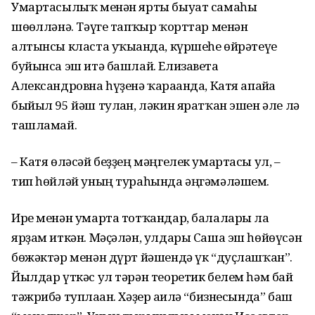
Умартасылыҡ менән ярты быуат самаһы
шөғөлләнә. Тәүге тапҡыр ҡорттар менән
алтынсы класта уҡығанда, күршеһе өйрәтеүе
буйынса эш итә башлай. Елизавета
Александровна һүҙенә ҡарағанда, Катя апайға
быйыл 95 йәш тулған, ләкин яратҡан эшен әле лә
ташламай.
– Катя өләсәй беҙҙең мәңгелек умартасы ул, –
тип һөйләй уның тураһында әңгәмәләшем.
Ире менән умарта тотҡандар, балалары ла
ярҙам иткән. Мәҫәлән, улдары Саша эш һөйөүсән
бөжәктәр менән дүрт йәшендә үк “дуҫлашҡан”.
Йылдар үткәс ул тәрән теоретик белем һәм бай
тәжрибә туплаған. Хәҙер ғаилә “бизнесында” баш