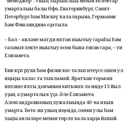
“менеджер”. Уның тырышлығы менән Исаевтар
умарталығы балы Өфө, Екатеринбург, Санкт-
Петербург һәм Мәскәү ҡалаларына, Германия
һәм Финляндияға оҙатыла.
– Бал – ғаиләне матди яҡтан нығытыу сараһы һәм
сәләмәтлекте нығытыу өсөн бына тигән сара, – ти
Елизавета.
Бик күп рухи һәм физик көс талап итеүсе эшен ул
яңғыҙы ҡалғас та ташламай. Яратҡан тормош
иптәше яҡты донъянан киткәнгә лә инде 13 йыл
уҙған, ә умарталыҡ үҫә. Әле Елизавета
Александровнаның хужалығында 40-ҡа яҡын
умарта. Бөтә эш уның иңендә, сөнки улы һәм
ҡыҙы ғаиләләре менән төрлө ҡалаларҙа йәшәй.