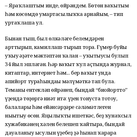
– Яраҡлаштым инде, өйрәндем. Бөтөн ваҡытым
һәм көсөмдө умартасылыҡҡа арнайым, – тип
уртаҡлаша ул.
Бынан тыш, был өлкәләге белемдәрен
арттырып, камиллаш-тырып тора. Ғүмер буйы
уҡыу ғәҙәте мәктәптән ҡалған – уҡытыусы булып
34 йыл эшләгән. Һәр ваҡыт ҡул аҫтында журнал,
китаптар, интернет һәм... бер ваҡыт унда
апийорт тураһындағы мәғлүмәткә тап була.
Теманы ентекләп өйрәнеп, бындай “биойортто”
үҙендә төҙөргә ниәт итә: үҙен тонуста тотоу,
балалары һәм ейәнсәрҙәре сәләмәтлеген
нығытыу өсөн. Яңылыҡты ишеткәс, беҙ ҡунаҡсыл
хужабикәнең хәлен белешеп ҡайтырға, бындай
дауаланыу ысулын үҙебеҙ ҙә һынап ҡарарға