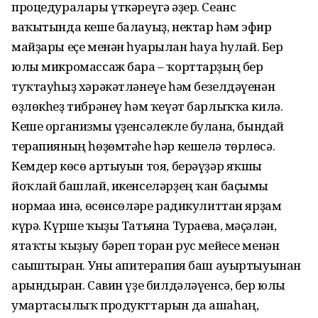
процедуралары үткәреүгә әҙер. Сеанс
ваҡытында кеше балауыҙ, нектар һәм эфир
майҙары еҫе менән һуғарылған һауа һулай. Бер
юлы микромассаж бара – ҡорттарҙың бер
туҡтауһыҙ хәрәкәтләнеүе һәм безелдәүенән
өҙлөкһеҙ тибрәнеү һәм ҡеүәт барлыҡҡа килә.
Кеше организмы үҙенсәлекле булғанға, бындай
терапияның һөҙөмтәһе һәр кешелә төрлөсә.
Кемдер көсө артыуын тоя, берәүҙәр яҡшы
йоҡлай башлай, икенселәрҙең ҡан баҫымы
нормаға инә, өсөнсөләре радикулиттан ярҙам
күрә. Күрше ҡыҙы Татьяна Тураева, мәҫәлән,
ятаҡты ҡыҙыу бәреп торған рус мейесе менән
сағыштырған. Уны апитерапия баш ауыртыуынан
арындырған. Савин үҙе билдәләүенсә, бер юлы
умартасылыҡ продукттарын да ашаһаң,