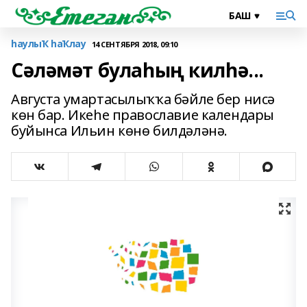
һаулыҠ һаҠлау
14 СЕНТЯБРЯ 2018, 09:10
Сәләмәт булаһың килһә...
Августа умартасылыҡҡа бәйле бер нисә
көн бар. Икеһе православие календары
буйынса Ильин көнө билдәләнә.