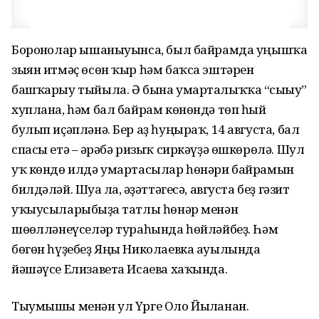
Боронғолар ышаныуынса, был байрамда уңышҡа
зыян итмәҫ өсөн ҡыр һәм баҡса эштәрен
башҡарыу тыйыла. Ә бына умарталыҡҡа “сығыу”
хуплана, һәм бал байрам көнөндә төп һый
булып иҫәпләнә. Бер аҙ һуңыраҡ, 14 августа, бал
спасы етә – ғәрәбә ризыҡ сиркәүҙә өшкөрөлә. Шул
уҡ көндө илдә умартасылар һөнәри байрамын
билдәләй. Шуға ла, ғәҙәттәгесә, августа беҙ гәзит
уҡыусыларыбыҙға татлы һөнәр менән
шөғөлләнеүселәр тураһында һөйләйбеҙ. Һәм
бөгөн һүҙебеҙ Яңы Николаевка ауылында
йәшәүсе Елизавета Исаева хаҡында.
Тыумышы менән ул Үрге Оло Йылғанан.