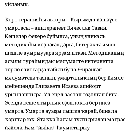
уйланыҡ.
Ҡорт терапияһы авторы – Ҡырымда йәшәүсе
умартасы – апитерапевт Вячеслав Савин.
Кешеләр фекере буйынса, уның уникаль
методикаһы йөҙләгәндәргә, бигерәк тә яман
шешле ауырыуҙарға ярҙам иткән. Методиканың
асылы тураһындағы мәғлүмәтте интернетта
төрлө сайттарҙа табып була. Өйрәнгән
мәғлүмәтенә таянып, умарталыҡтың бер йәмле
мөйөшөндә Елизавета Исаева апийорт
урынлаштыра. Ул еңел ағастан төҙөлгән бина.
Эсендә кеше ятырлыҡ оҙонлоҡта бер нисә
умарта. Умарта ауыҙы тышҡа ҡарай, бинала
ҡорттар юҡ. Ятаҡҡа һалам тултырылған матрас
йәйелә. Һәм “йыһаз” һауыҡтырыу