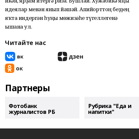
икән, ярҙам итергә риза. Бушлай. Хужабикә яңы
идеялар менән янып йәшәй. Апийорттоң беҙҙең
яҡта индергән һуңғы мөғжизәһе түгеллегенә
ышана ул.
Читайте нас
Партнеры
Фотобанк
Рубрика "Еда и
журналистов РБ
напитки"