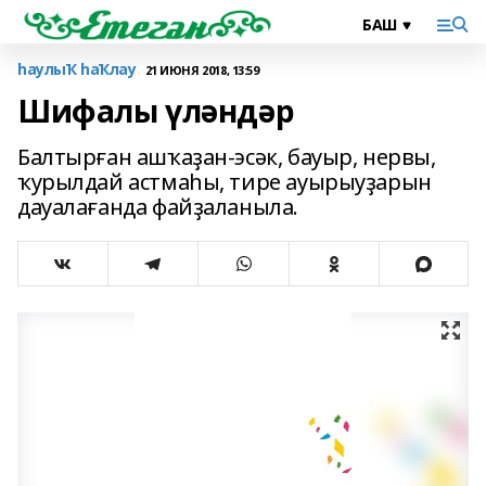
һаулыҠ һаҠлау
21 ИЮНЯ 2018, 13:59
Шифалы үләндәр
Балтырған ашҡаҙан-эсәк, бауыр, нервы,
ҡурылдай астмаһы, тире ауырыуҙарын
дауалағанда файҙаланыла.