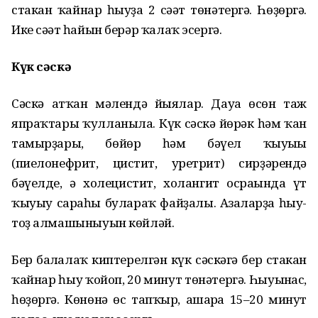
стакан ҡайнар һыуҙа 2 сәғәт төнәтергә. Һөҙөргә.
Ике сәғәт һайын берәр ҡалаҡ эсергә.
Күк сәскә
Сәскә атҡан мәлендә йыялар. Дауа өсөн таж
япраҡтары ҡулланыла. Күк сәскә йөрәк һәм ҡан
тамырҙары, бөйөр һәм бәүел ҡыуығы
(пиелонефрит, цистит, уретрит) сирҙәрендә
бәүелде, ә холецистит, холангит осрағында үт
ҡыуыу сараһы булараҡ файҙалы. Ағзаларҙа һыу-
тоҙ алмашыныуын көйләй.
Бер балғалаҡ киптерелгән күк сәскәгә бер стакан
ҡайнар һыу ҡойоп, 20 минут төнәтергә. Һыуынғас,
һөҙөргә. Көнөнә өс тапҡыр, ашарға 15–20 минут