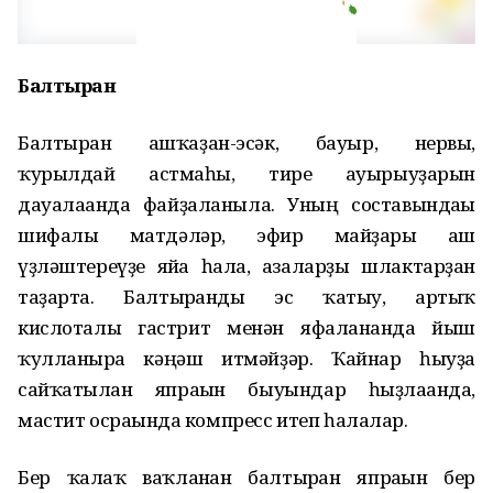
Балтырған
Балтырған ашҡаҙан-эсәк, бауыр, нервы,
ҡурылдай астмаһы, тире ауырыуҙарын
дауалағанда файҙаланыла. Уның составындағы
шифалы матдәләр, эфир майҙары аш
үҙләштереүҙе яйға һала, ағзаларҙы шлактарҙан
таҙарта. Балтырғанды эс ҡатыу, артыҡ
кислоталы гастрит менән яфаланғанда йыш
ҡулланырға кәңәш итмәйҙәр. Ҡайнар һыуҙа
сайҡатылған япрағын быуындар һыҙлағанда,
мастит осрағында компресс итеп һалалар.
Бер ҡалаҡ ваҡланған балтырған япрағын бер