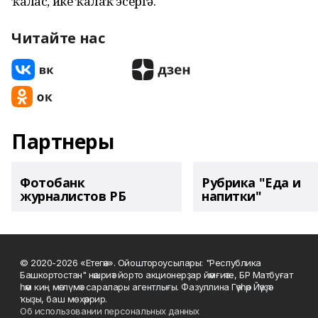
ҡалғас, ике ҡалаҡ эсергә.
Читайте нас
Партнеры
Фотобанк
Рубрика "Еда и
журналистов РБ
напитки"
© 2020-2026 «Етегән». Ойоштороусылары: "Республика
Башкортостан" нәшриәт йорто акционерҙар йәмғиәте, БР Матбуғат
һәм киң мәғлүмәт саралары агентлығы. Фазуллина Гәүһәр Йәүҙәт
ҡыҙы, баш мөхәррир.
Об использовании персональных данных