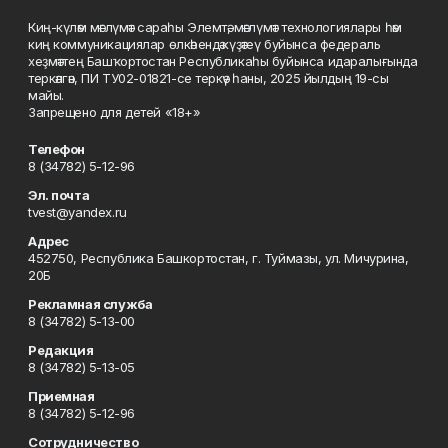
Киң-күләм мәғлүмәт сараһы Элемтә, мәғлүмәт технологиялары һәм
киң коммуникациялар өлкәһендә күҙәтеү буйынса федераль
хеҙмәттең Башҡортостан Республикаһы буйынса идаралығында
теркәлгән, ПИ ТУ02-01821-се теркәү һаны, 2025 йылдың 19-сы
майы.
Запрещено для детей «18+»
Телефон
8 (34782) 5-12-96
Эл. почта
tvest@yandex.ru
Адрес
452750, Республика Башкортостан, г. Туймазы, ул. Мичурина,
20Б
Рекламная служба
8 (34782) 5-13-00
Редакция
8 (34782) 5-13-05
Приемная
8 (34782) 5-12-96
Сотрудничество