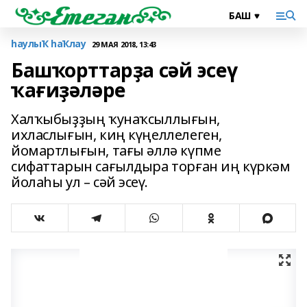
һаулыҠ һаҠлау
29 МАЯ 2018, 13:43
Башҡорттарҙа сәй эсеү
ҡағиҙәләре
Халҡыбыҙҙың ҡунаҡсыллығын,
ихласлығын, киң күңеллелеген,
йомартлығын, тағы әллә күпме
сифаттарын сағылдыра торған иң күркәм
йолаһы ул – сәй эсеү.