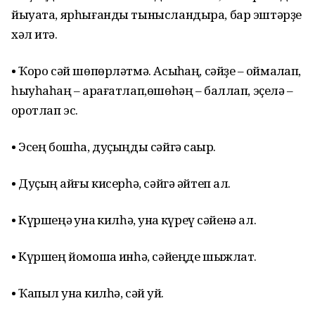
йыуата, ярһығанды тынысландыра, бар эштәрҙе
хәл итә.
• Ҡоро сәй шөпөрләтмә. Асыҡһаң, сәйҙе – ҡоймаҡлап,
һыуһаһаң – ҡарағатлап,өшөһәң – баллап, эҫелә –
ҡоротлап эс.
• Эсең бошһа, дуҫыңды сәйгә саҡыр.
• Дуҫың ҡайғы кисерһә, сәйгә әйтеп ал.
• Күршеңә ҡунаҡ килһә, ҡунаҡ күреү сәйенә ал.
• Күршең йомошҡа инһә, сәйеңде шыжлат.
• Ҡапыл ҡунаҡ килһә, сәй ҡуй.