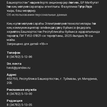
Башкортостан" нәшриәт йорто акционерҙар йәмғиәте, БР Матбуғат
һәм киң мәғлүмәт саралары агентлығы. Фазуллина Гәүһәр Йәүҙәт
ҡыҙы, баш мөхәррир.
Об использовании персональных данных
Киң-күләм мәғлүмәт сараһы Элемтә, мәғлүмәт технологиялары һәм
киң коммуникациялар өлкәһендә күҙәтеү буйынса федераль
хеҙмәттең Башҡортостан Республикаһы буйынса идаралығында
теркәлгән, ПИ ТУ02-01821-се теркәү һаны, 2025 йылдың 19-сы
майы.
Запрещено для детей «18+»
Телефон
8 (34782) 5-12-96
Эл. почта
tvest@yandex.ru
Адрес
452750, Республика Башкортостан, г. Туймазы, ул. Мичурина,
20Б
Рекламная служба
8 (34782) 5-13-00
Редакция
8 (34782) 5-13-05