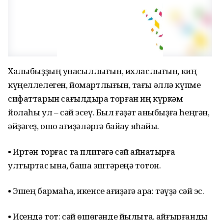
Халҡыбыҙҙың ҡунаҡсыллығын, ихласлығын, киң
күңеллелеген, йомартлығын, тағы әллә күпме
сифаттарын сағылдыра торған иң күркәм
йолаһы ул – сәй эсеү. Был ғәҙәт ҡаныбыҙға һеңгән,
әйҙәгеҙ, ошо ҡағиҙәләргә байҡау яһайыҡ.
• Иртән торғас та плитәгә сәй ҡайнатырға
ултыртҡас ҡына, башҡа эштәреңә тотон.
• Эшең бармаһа, икенсе ҡағиҙәгә ҡара: тәүҙә сәй эс.
• Иҫеңдә тот: сәй өшөгәнде йылыта, ҡайғырғанды