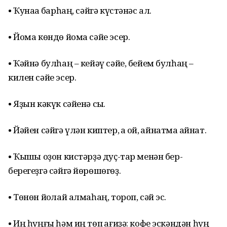
• Ҡунаҡҡа барһаң, сәйгә күстәнәс ал.
• Йома көндө йома сәйе эсер.
• Ҡәйнә булһаң – кейәү сәйе, бейем булһаң –
килен сәйе эсер.
• Яҙын кәкүк сәйенә сыҡ.
• Йәйен сәйгә үлән киптер, ҡаҡ ҡой, ҡайнатма ҡайнат.
• Ҡышҡы оҙон кистәрҙә дуҫ-тар менән бер-
берегеҙгә сәйгә йөрөшөгөҙ.
• Төнөн йоҡлай алмаһаң, тороп, сәй эс.
• Иң һуңғы һәм иң төп ҡағиҙә: кофе эскәндән һуң