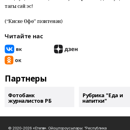
тағы сәй эс!
(“Киске Өфө” гәзитенән)
Читайте нас
Партнеры
Фотобанк
Рубрика "Еда и
журналистов РБ
напитки"
© 2020-2026 «Етегән». Ойоштороусылары: "Республика