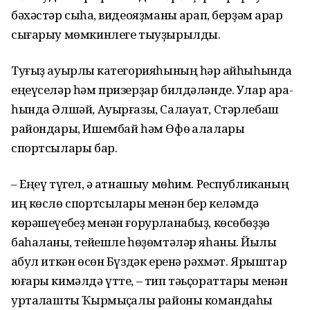
бәхәстәр сыҡһа, видеояҙманы ҡарап, берҙәм ҡарар
сығарыу мөмкинлеге тыуҙырылды.
Туғыҙ ауырлыҡ категорияһының һәр ҡайһыһында
еңеүселәр һәм призерҙар билдәләнде. Улар ара-
һында Әлшәй, Ауырғазы, Салауат, Стәрлебаш
райондары, Ишембай һәм Өфө ҡалалары
спортсылары бар.
– Еңеү түгел, ә ҡатнашыу мөһим. Республиканың
иң көслө спортсылары менән бер келәмдә
көрәшеүебеҙ менән ғорурланабыҙ, көсөбөҙҙө
баһаланыҡ, тейешле һөҙөмтәләр яһаныҡ. Йылы
ҡабул иткән өсөн Бүздәк еренә рәхмәт. Ярыштар
юғары кимәлдә үтте, – тип тәьҫораттары менән
уртаҡлашты Ҡырмыҫҡалы районы командаһы