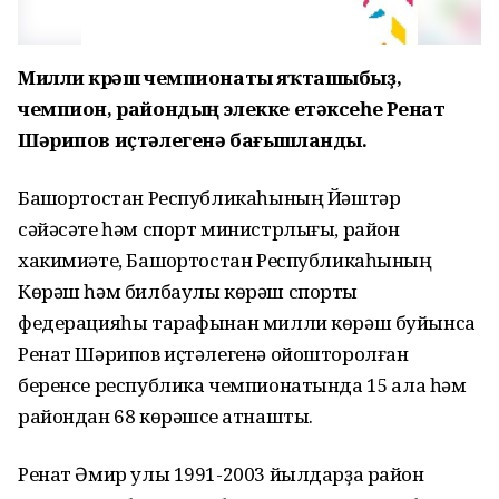
Милли көрәш чемпионаты яҡташыбыҙ,
чемпион, райондың элекке етәксеһе Ренат
Шәрипов иҫтәлегенә бағышланды.
Башҡортостан Республикаһының Йәштәр
сәйәсәте һәм спорт министрлығы, район
хакимиәте, Башҡортостан Республикаһының
Көрәш һәм билбаулы көрәш спорты
федерацияһы тарафынан милли көрәш буйынса
Ренат Шәрипов иҫтәлегенә ойошторолған
беренсе республика чемпионатында 15 ҡала һәм
райондан 68 көрәшсе ҡатнашты.
Ренат Әмир улы 1991-2003 йылдарҙа район