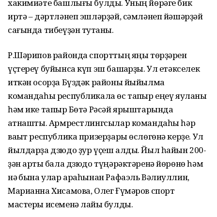
хакимиәте башлығы булды. Уның йөрәге бик
иртә – дәртләнеп эшләрҙәй, сәмләнеп йәшәрҙәй
сағында тибеүҙән туҡтаны.
Р.Шәрипов районда спорттың яңы төрҙәрен
үҫтереү буйынса күп эш башҡарҙы. Ул етәкселек
иткән осорҙа Бүздәк районы йыйылма
командаһы республикала өс тапҡыр еңеү яуланы
һәм ике тапҡыр Бөтә Рәсәй ярыштарында
ҡатнашты. Армрестлингсылар командаһы һәр
ваҡыт республика призерҙары өслөгөнә керҙе. Ул
йылдарҙа дзюдо ҙур үҫеш алды. Йыл һайын 200-
ҙән артыҡ бала дзюдо түңәрәктәренә йөрөнө һәм
нәҡ бына улар араһынан Рафаэль Вәлиуллин,
Марианна Хисамова, Олег Ғүмәров спорт
мастеры исеменә лайыҡ булды.