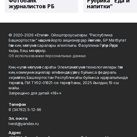
Фотобанк
Рубрика "Еда и
журналистов РБ
напитки"
© 2020-2026 «Етегән». Ойоштороусылары: "Республика
Башкортостан" нәшриәт йорто акционерҙар йәмғиәте, БР Матбуғат
һәм киң мәғлүмәт саралары агентлығы. Фазуллина Гәүһәр Йәүҙәт
ҡыҙы, баш мөхәррир.
Об использовании персональных данных
Киң-күләм мәғлүмәт сараһы Элемтә, мәғлүмәт технологиялары һәм
киң коммуникациялар өлкәһендә күҙәтеү буйынса федераль
хеҙмәттең Башҡортостан Республикаһы буйынса идаралығында
теркәлгән, ПИ ТУ02-01821-се теркәү һаны, 2025 йылдың 19-сы
майы.
Запрещено для детей «18+»
Телефон
8 (34782) 5-12-96
Эл. почта
tvest@yandex.ru
Адрес