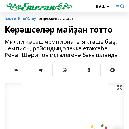
һаулыҠ һаҠлау
20 ДЕКАБРЯ 2017, 08:01
Көрәшселәр майҙан тотто
Милли көрәш чемпионаты яҡташыбыҙ,
чемпион, райондың элекке етәксеһе
Ренат Шәрипов иҫтәлегенә бағышланды.