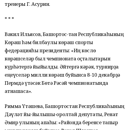
тренеры Г. Аҡсурин.
* * *
Вәкил Ильясов, Башҡортос-тан Республикаһының
Көрәш һәм билбаулы көрәш спорты
федерацияһы президенты: «Иң көслө
көрәшселәр был чемпионатҡа оҫталыҡтарын
күрһәтергә йыйылды. Әйтергә кәрәк, турнирҙа
еңеүселәр милли көрәш буйынса 8-10 декабрҙә
Пермдә үтәсәк Бөтә Рәсәй чемпионатында
ҡатнашасаҡ».
Римма Үтәшева, Башҡортостан Республикаһының
Дәүләт йы-йылышы-ҡоролтай депутаты, Ренат
Әмир улының апаһы: «Районда беренсе тапҡыр