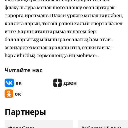
физкультура менән шөғөлләнеү өсөн иртәрәк
торорға иренмәне. Шәхси үрнәге менән ғаиләһен,
коллегаларын, тотош район халҡын спортҡа йәлеп
итте. Барлыҡ яҡташтарыма теләгем бер:
балаларығыҙҙы йышыраҡ ҡосаҡлағыҙ һәм атай-
әсәйҙәрегеҙ менән аралашығыҙ, сөнки ғаилә –
һәр ҡайһыбыҙ тормошонда иң мөһиме».
Читайте нас
Партнеры