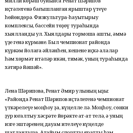
милли көрәш буйынса Ренат Шәрипов
иҫтәлегенә бағышланған ярыштар үтеүе
һөйөндөрә. Физкультура-һауыҡтырыу
комплексы, бассейн төҙөү тураһында
хыялланды ул. Хыялдары тормошҡа ашты, әммә
үҙе генә күрмәне. Был чемпионат районда
күркәм йолаға әйләнһен, кешене иҫкә алалар
һәм хөрмәт итәләр икән, тимәк, уның тураһында
хәтирә йәшәй».
Лена Шәрипова, Ренат Әмир улының ҡыҙы:
«Районда Ренат Шәрипов иҫтәлегенә чемпионат
үткәрелеүе моңһоу ҙа, күңелле лә. Моңһоу, сөнки
ҙур юғалтыу хәсрәте йөрәкте ҡат-ҡат телә, ә уның
изге эштәренең дауам ителеүе күңелде
шатландыра. Атайым спортты яратты һәм