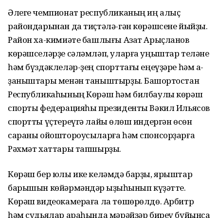
Әлеге чемпионат республиканың иң алыҫ
райондарынан да тиҫтәлә-гән көрәшсене йыйҙы.
Район ха-кимиәте башлығы Азат Арыҫланов
көрәшселәрҙе сәләмләп, уларға уңыштар теләне
һәм бүздәклеләр-ҙең спорттағы еңеүҙәре һәм ҡа-
ҙаныштары менән таныштырҙы. Башҡортостан
Республикаһының Көрәш һәм билбаулы көрәш
спорты федерацияһы президенты Вәкил Ильясов
спортты үҫтереүгә лайыҡ өлөш индергән өсөн
сараны ойоштороусыларға һәм спонсорҙарға
Рәхмәт хаттары тапшырҙы.
Көрәш бер юлы ике келәмдә барҙы, ярыштар
барышын көйәрмәндәр ҡыҙыҡһынып күҙәтте.
Көрәш видеокамераға ла төшөрөлдө. Арбитр
һәм судьялар араһында мәрәйҙәр биреү буйынса