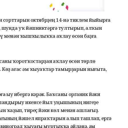
ан сорттарын октябрҙең 14-нә тиклем йыйырға
, шунда уҡ йәшниктәргә тултырып, һалҡын
өү менән ҡышҡылыҡҡа һаҡлау өсөн баҙға
саны ҡоротҡостарҙан һаҡлау өсөн төрлө
 Көҙ ағас һәм ҡыуаҡтар тамырҙарын нығыта,
а һыу һибергә кәрәк. Баҡсаны органик йәки
ҡландырыу икенсе йыл уңышының нигеҙе
ын ҡаҙып, тиреҫ йәки көл менән ашлағыҙ.
уағының йәшел япраҡтарын алып ташлап, ергә
 виноград ҡыуағы муртыҡҡа әйләнә, һәм