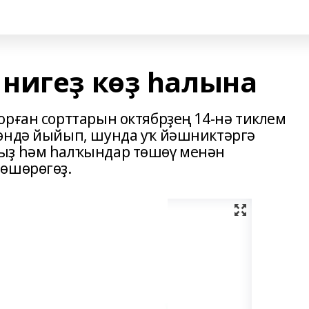
нигеҙ көҙ һалына
орған сорттарын октябрҙең 14-нә тиклем
көндә йыйып, шунда уҡ йәшниктәргә
ыҙ һәм һалҡындар төшөү менән
төшөрөгөҙ.