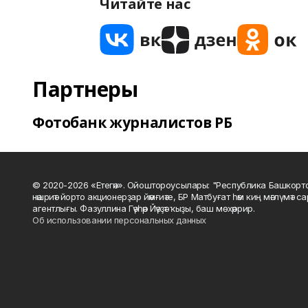
Читайте нас
Партнеры
Фотобанк журналистов РБ
© 2020-2026 «Етегән». Ойоштороусылары: "Республика Башкорт
нәшриәт йорто акционерҙар йәмғиәте, БР Матбуғат һәм киң мәғлүмәт 
агентлығы. Фазуллина Гәүһәр Йәүҙәт ҡыҙы, баш мөхәррир.
Об использовании персональных данных