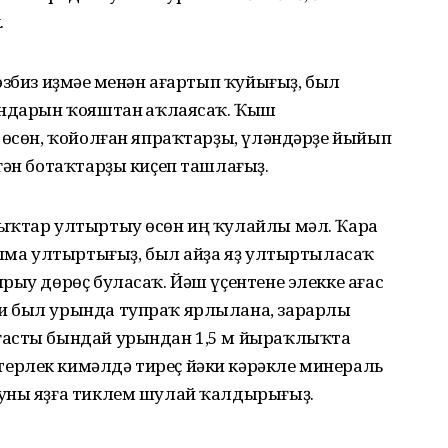
.
эзбиз иҙмәһе менән ағартып ҡуйығыҙ, был
ондарын ҡояштан һаҡлаясаҡ. Ҡыш
 өсөн, ҡойолған япраҡтарҙы, үләндәрҙе йыйып
гән ботаҡтарҙы киҫеп ташлағыҙ.
ыҡтар ултыртыу өсөн иң ҡулайлы мәл. Ҡара
алма ултыртығыҙ, был айҙа яҙ ултыртыласаҡ
рыу дөрөҫ буласаҡ. Йәш үҫентене элекке ағас
и был урында тупраҡ ярлылана, зарарлы
ғасты бындай урындан 1,5 м йыраҡлыҡта
ерлек кимәлдә тиреҫ йәки кәрәкле минераль
 уны яҙға тиклем шулай ҡалдырығыҙ.