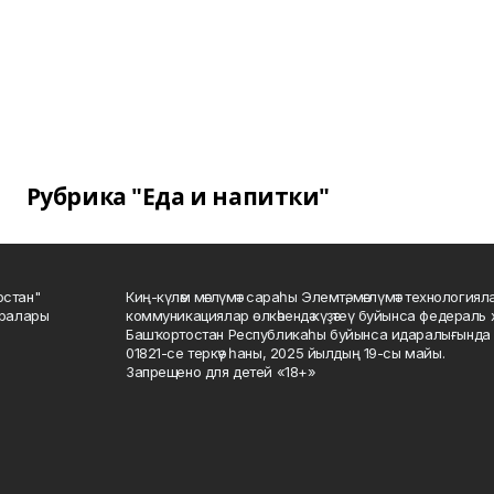
Рубрика "Еда и напитки"
остан"
Киң-күләм мәғлүмәт сараһы Элемтә, мәғлүмәт технологиял
саралары
коммуникациялар өлкәһендә күҙәтеү буйынса федераль 
Башҡортостан Республикаһы буйынса идаралығында те
01821-се теркәү һаны, 2025 йылдың 19-сы майы.
Запрещено для детей «18+»