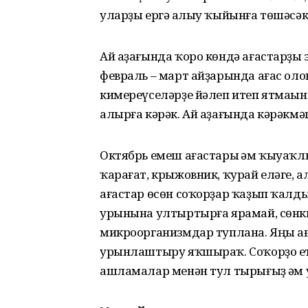
уларҙы ергә һалыу ҡыйынға төшәсәк
Ай аҙағында ҡоро көндә ағастарҙы 
февраль – март айҙарында ағас ол
кимереүселәрҙе йәлеп итеп ятмаһын
алырға кәрәк. Ай аҙағында кәрәкмә
Октябрь емеш ағастары һәм ҡыуаҡл
ҡарағат, крыжовник, ҡурай еләге, 
ағастар өсөн соҡорҙар ҡаҙып ҡалды
урынына ултыртырға ярамай, сөнк
микроорганизмдар туплана. Яңы а
урынлаштыру яҡшыраҡ. Соҡорҙо ет
ашламалар менән тул­ тырығыҙ һәм