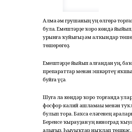
Алма һәм грушаның һуң өлгөрә торғ
була. Емештәрҙе ҡоро көндә йыйып
урынға ҡуйығыҙ һәм һалҡындар төш
төшөрөгөҙ.
Емештәрҙе йыйып алғандан һуң, баҡ
препараттар менән эшкәртеү яҡшы.
буйға үҫә.
Шуға ла көндәр ҡоро торғанда уларғ
фосфор-калий ашламаһы менән ту
булып тора. Баҡса еләгенең аралар
Беренсе ҡырауҙан һуң виноград ҡы
һалығыҙ. Һыуыҡтар ныҡлап төшкәс,