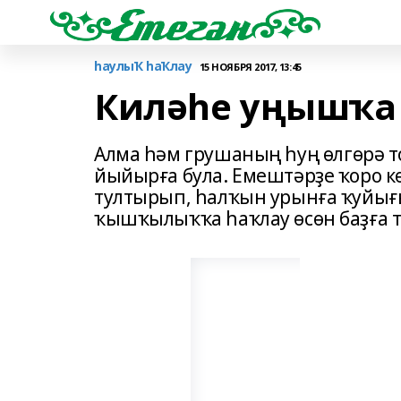
һаулыҠ һаҠлау
15 НОЯБРЯ 2017, 13:45
Киләһе уңышҡа 
Алма һәм грушаның һуң өлгөрә т
йыйырға була. Емештәрҙе ҡоро 
тултырып, һалҡын урынға ҡуйығ
ҡышҡылыҡҡа һаҡлау өсөн баҙға 