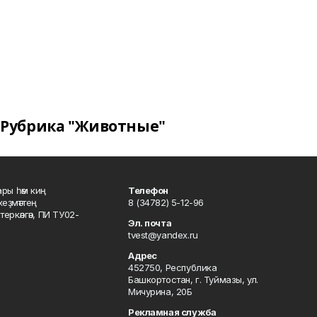
Рубрика "Животные"
ары һәм киң
Телефон
хеҙмәттең
8 (34782) 5-12-96
ркәлгән, ПИ ТУ02-
Эл. почта
tvest@yandex.ru
Адрес
452750, Республика
Башкортостан, г. Туймазы, ул.
Мичурина, 20Б
Рекламная служба