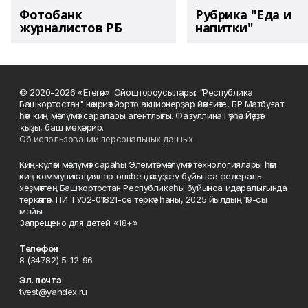
Фотобанк
Рубрика "Еда и
журналистов РБ
напитки"
© 2020-2026 «Етегән». Ойоштороусылары: "Республика
Башкортостан" нәшриәт йорто акционерҙар йәмғиәте, БР Матбуғат
һәм киң мәғлүмәт саралары агентлығы. Фазуллина Гәүһәр Йәүҙәт
ҡыҙы, баш мөхәррир.
Об использовании персональных данных
Киң-күләм мәғлүмәт сараһы Элемтә, мәғлүмәт технологиялары һәм
киң коммуникациялар өлкәһендә күҙәтеү буйынса федераль
хеҙмәттең Башҡортостан Республикаһы буйынса идаралығында
теркәлгән, ПИ ТУ02-01821-се теркәү һаны, 2025 йылдың 19-сы
майы.
Запрещено для детей «18+»
Телефон
8 (34782) 5-12-96
Эл. почта
tvest@yandex.ru