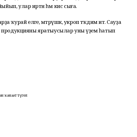
йыйып, улар иртән һәм кис сыға.
а ҡурай еләге, мәтрүшкә, укроп тәҡдим итә. Сауҙа
биғи продукцияны яратыусылар уны әүҙем һатып
 ҡәнәғәт түгел