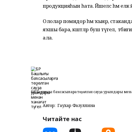
продукцияһын һата. Йәшелсә һәм еләк 
Ололар помидор һәм ҡыяр, стакандарҙ
яҡшы бара, кәштәләр буш түгел, ә тә
ала.
БР Башлығы баҡсасыларға төҙөлгән сауҙа урындары менән
Автор:
Гаухар Фазуллина
Читайте нас