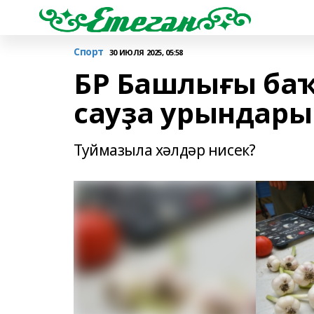
Спорт
30 ИЮЛЯ 2025, 05:58
БР Башлығы баҡ
сауҙа урындары
Туймазыла хәлдәр нисек?