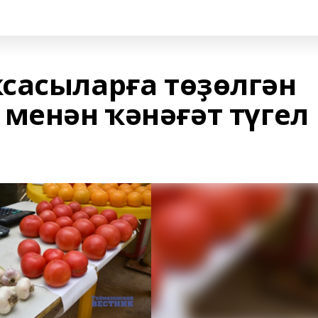
сасыларға төҙөлгән
 менән ҡәнәғәт түгел