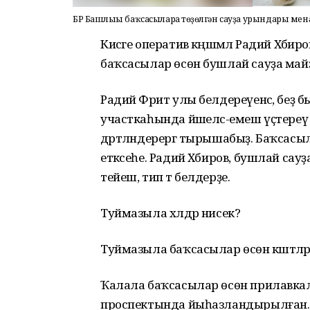
БР Башлығы баҡсасыларға төҙөлгән сауҙа урындары менән
Кисәге оператив кәңәшмәлә Радий Хәбир
баҡсасылар өсөн бушлай сауҙа майҙ
Радий Фәрит улы белдереүенсә, беҙ 
участкаһында йәшелсә-емеш үҫтереү
дәртләндерергә тырышабыҙ. Баҡсасыл
етәксеһе. Радий Хәбиров, бушлай с
тейеш, тип тә белдерҙе.
Туймазыла хәлдәр нисек?
Туймазыла баҡсасылар өсөн кәштәл
Ҡалала баҡсасылар өсөн прилавкала
проспектында йыһазландырылған. 