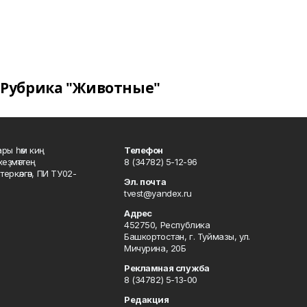
Рубрика "Животные"
ары һәм киң
Телефон
хеҙмәттең
8 (34782) 5-12-96
ркәлгән, ПИ ТУ02-
Эл. почта
tvest@yandex.ru
Адрес
452750, Республика
Башкортостан, г. Туймазы, ул.
Мичурина, 20Б
Рекламная служба
8 (34782) 5-13-00
Редакция