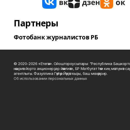
Партнеры
Фотобанк журналистов РБ
© 2020-2026 «Етегән». Ойоштороусылары: "Республика Башкорт
нәшриәт йорто акционерҙар йәмғиәте, БР Матбуғат һәм киң мәғлүмәт 
агентлығы. Фазуллина Гәүһәр Йәүҙәт ҡыҙы, баш мөхәррир.
Об использовании персональных данных