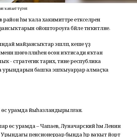
 ҡәнәғәт түгел
ов район һәм ҡала хакимиәттәре етәкселәрен
ансыҡтарын ойоштороуға бәйле тәнҡитләне.
бындай майҙансыҡтар эшләп, кеше үҙ
 менән шөғөлләнһен өсөн иҡтисади яҡтан
ыҡ - стратегик тарих, тине республика
ауҙа урындарын башҡа эшҡыуарҙар алмаҫҡа
әр өс урамда йыһазландырылған.
р өс урамда – Чапаев, Луначарский һәм Ленин
Урындағы пенсионерҙар бында һәр ваҡыт йорт