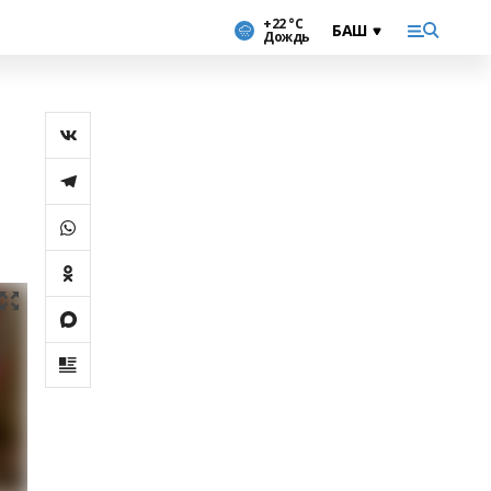
+22 °С
Дождь