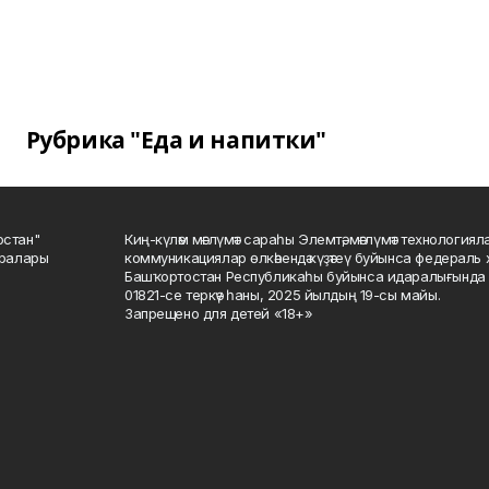
Рубрика "Еда и напитки"
остан"
Киң-күләм мәғлүмәт сараһы Элемтә, мәғлүмәт технологиял
саралары
коммуникациялар өлкәһендә күҙәтеү буйынса федераль 
Башҡортостан Республикаһы буйынса идаралығында те
01821-се теркәү һаны, 2025 йылдың 19-сы майы.
Запрещено для детей «18+»