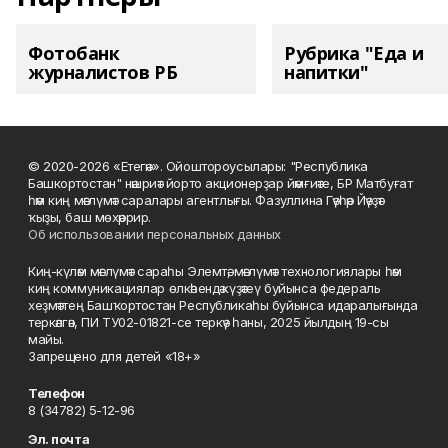
Фотобанк
Рубрика "Еда и
журналистов РБ
напитки"
© 2020-2026 «Етегән». Ойоштороусылары: "Республика
Башкортостан" нәшриәт йорто акционерҙар йәмғиәте, БР Матбуғат
һәм киң мәғлүмәт саралары агентлығы. Фазуллина Гәүһәр Йәүҙәт
ҡыҙы, баш мөхәррир.
Об использовании персональных данных
Киң-күләм мәғлүмәт сараһы Элемтә, мәғлүмәт технологиялары һәм
киң коммуникациялар өлкәһендә күҙәтеү буйынса федераль
хеҙмәттең Башҡортостан Республикаһы буйынса идаралығында
теркәлгән, ПИ ТУ02-01821-се теркәү һаны, 2025 йылдың 19-сы
майы.
Запрещено для детей «18+»
Телефон
8 (34782) 5-12-96
Эл. почта