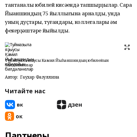
тантаналы юбилей кисәһендә тапшырҙылар. Сара
Йыһаншиндың 75 йыллығына арналды, унда
уның дуҫтары, туғандары, коллегалары һәм
фекерҙәштәре йыйылды.
Туймазыла яҙыусы Камил Йыһаншиндың юбилейын
билдәләнеләр
Автор:
Гаухар Фазуллина
Читайте нас
Партнеры