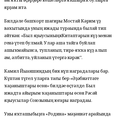
ярҙам итә.
Билдәле башҡорт шағиры Мостай Кәрим үҙ
ваҡытында уның ижады тураһында былай тип
әйткән: «Был яҙыусыныңкКитаптарын күҙ менән
генә үтеп булмай. Улар аша тайга буйлап
ашыҡмайынса, тупланып, тирә-яҡҡа күҙ һалып
һәм, әлбиттә, уйланып үтергә кәрәк”.
Камил Йыһаншиндың бик күп наградалары бар.
Күптән түгел уларға тағы бер «Әҙәбиәттәге
ҡаҙаныштары өсөн» билдәһе өҫтәлде. Был
ижадта айырым ҡаҙаныштары өсөн Рәсәй
яҙыусылар Союзының юғары наградаһы.
Уны яҡташыбыҙға «Родина» мәҙәниәт һарайында