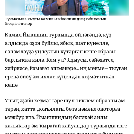
Туймазыла яҙыусы Камил Йыһаншиндың юбилейын
билдәләнеләр
Камил Йыһаншин тураһында һөйләгәндә, күҙ
алдында оҙон буйлы, ябыҡ, шат күңелле,
сәләмләүҙә уң ҡулын күтәргән кеше образы
барлыҡҡа килә. Кем ул? Яҙыусы, сәйәхәтсе,
хәйриәсе, йәмәғәт эшмәкәре... иң мөһиме – тыуған
еренә һөйөү һәм ихлас күңелдән хеҙмәт иткән
кеше.
Уның әҙәби хеҙмәттәре шул тиклем образлы һәм
тәрән, хатта донъялағы бөтә нәмәне оноторға
мәжбүр итә. Йыһаншиндың бәләкәй һанлы
халыҡтар һәм ҡырағай хайуандар тураһында изге
һәм яҡты әҫәрҙәре кешеләргә яҡшыраҡ булырға