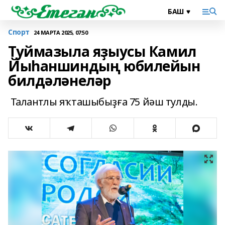
Спорт
24 МАРТА 2025, 07:50
Туймазыла яҙыусы Камил
Йыһаншиндың юбилейын
билдәләнеләр
Талантлы яҡташыбыҙға 75 йәш тулды.