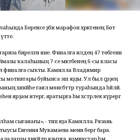
ы
аһында Беренсе әҙәби марафон хәрәкәтенең Бөтә
 үтте.
 ғариза бирелгән ине. Финалға илдең 47 төбәгенән
ймазы ҡалаһының 7-се мәктәбенең 6-сы класы
Ул финалға сыҡты. Камилла Владимир
сы мотивтары буйынса эш яҙҙы. Ул был әҫәрҙең
ның хикәйәһе ғаилә мөнәсәбәттәр тураһында һәйләй.
нә ярҙам итергә, яратырға һәм хәстәрлек күрергә
лһам сығанағы», - тип яҙа Камилла. Рязань
ыусы Евгения Мукамаева менән бергә бара.
аларҙы хикәйәләр яҙырға, комикстар һәм