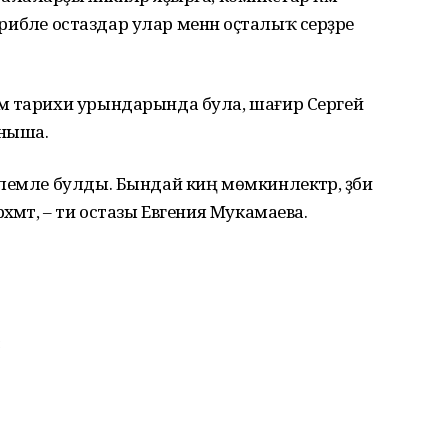
жрибәле остаздар улар менән оҫталыҡ серҙәре
м тарихи урындарында була, шағир Сергей
аныша.
емле булды. Бындай киң мөмкинлектәр, әҙәби
хмәт, – ти остазы Евгения Мукамаева.
ы