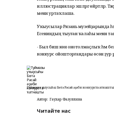
иллюстрациялар эшләргә өйрәтәләр. Тә
менән уртаҡлаша.
Уҡыусылар Рязань музейҙарында һә
Есениндың тыуған ҡалаһы менән т
- Был биш көн онотолмаҫлыҡ һәм бел
конкурс ойошторғандары өсөн ҙур рә
Туймазы уҡыусыһы Бөтә Рәсәй әҙәби конкурста ҡатнашт
Автор:
Гаухар Фазуллина
Читайте нас