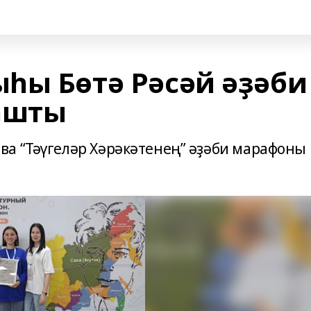
һы Бөтә Рәсәй әҙәби
ашты
а “Тәүгеләр Хәрәкәтенең” әҙәби марафоны