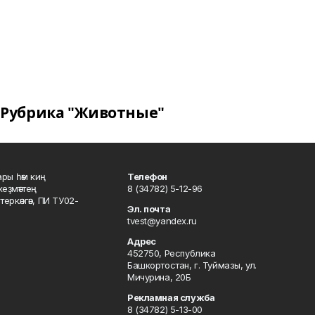
Рубрика "Животные"
ары һәм киң
Телефон
хеҙмәттең
8 (34782) 5-12-96
ркәлгән, ПИ ТУ02-
Эл. почта
tvest@yandex.ru
Адрес
452750, Республика
Башкортостан, г. Туймазы, ул.
Мичурина, 20Б
Рекламная служба
8 (34782) 5-13-00