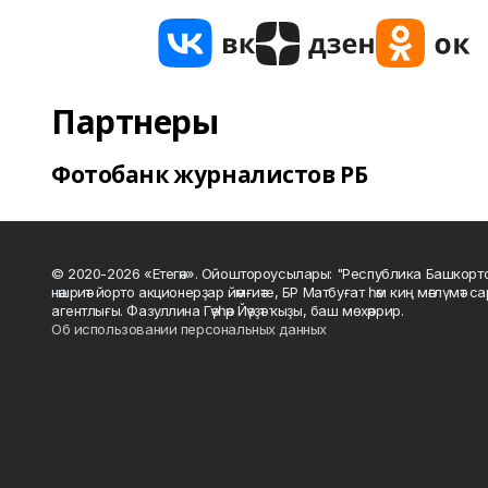
Партнеры
Фотобанк журналистов РБ
© 2020-2026 «Етегән». Ойоштороусылары: "Республика Башкорт
нәшриәт йорто акционерҙар йәмғиәте, БР Матбуғат һәм киң мәғлүмәт 
агентлығы. Фазуллина Гәүһәр Йәүҙәт ҡыҙы, баш мөхәррир.
Об использовании персональных данных