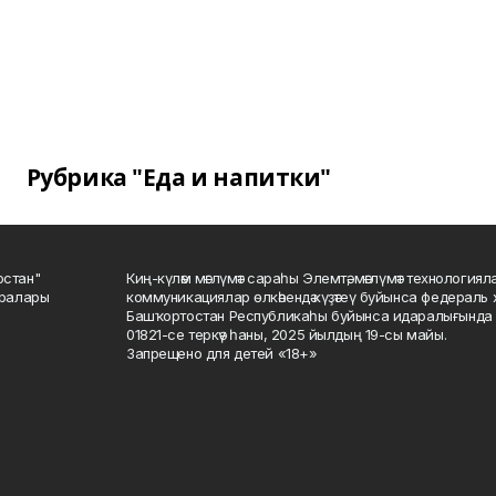
Рубрика "Еда и напитки"
остан"
Киң-күләм мәғлүмәт сараһы Элемтә, мәғлүмәт технологиял
саралары
коммуникациялар өлкәһендә күҙәтеү буйынса федераль 
Башҡортостан Республикаһы буйынса идаралығында те
01821-се теркәү һаны, 2025 йылдың 19-сы майы.
Запрещено для детей «18+»