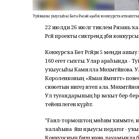
Туймазы уҡыусыһы Бөтә Рәсәй әҙәби конкурста ҡатнашт
22 июлдән 26 июлгә тиклем Рязань ҡал
Рәсәй проекты сиктәрендә әҙәби конкурсы
Конкурсҡа Бөтә Рәсәйҙән 5 меңдән ашыу
160 егет сыҡты. Улар араһында - Ту
уҡыусыһы Камилла Мөхәмәтйәнова. 
Короленконың «Яман йәмғиәттә» пове
сюжетын нигеҙ итеп ала. Мөхәмәтйәнова
Ул туғандарының һәр ваҡыт бер-береһе
тейешлеген күрһәтә.
"Ғаилә-тормоштоң мөһим ҡиммәте, и
ҡалаһына йәш яҙыусы педагог - уҡыт
Конкурсиың биш көнө дауамында бал