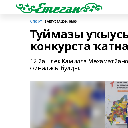
Спорт
2 АВГУСТА 2024, 09:06
Туймазы уҡыусы
конкурста ҡатн
12 йәшлек Камилла Мөхәмәтйәнов
финалисы булды.