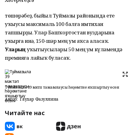
төшөрәбеҙ, быйыл Туймазы районында ете
уҡыусы максималь 100 балға имтихан
тапшырҙы.
Улар
Башҡортостан
вуздарына
уҡырға
инһә,
150-шәр мең
һум аҡса аласаҡ
.
Уларҙың
уҡытыусылары 50 мең һум күләмендә
премияға лайыҡ буласаҡ.
Туймазыла 39 мәктәп тамамлаусы һөҙөмтәне яҡшыртыу өсөн
Автор:
Гаухар Фазуллина
Читайте нас