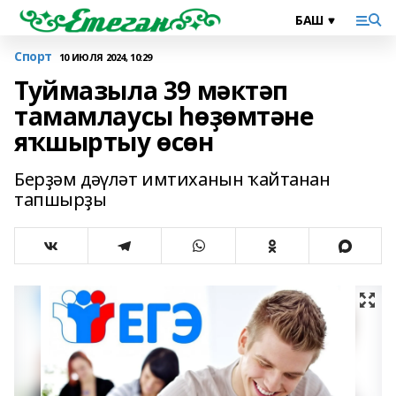
Спорт
10 ИЮЛЯ 2024, 10:29
Туймазыла 39 мәктәп
тамамлаусы һөҙөмтәне
яҡшыртыу өсөн
Берҙәм дәүләт имтиханын ҡайтанан
тапшырҙы