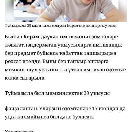
Туймазыла 39 мәктәп тамамлаусы һөҙөмтәне яҡшыртыу өсөн
Быйыл
Берҙәм
дәүләт
имтиханы
һөҙөмтәләре
ҡәнәғәтләндермәгән
уҡыусыларға
имтиханды
бер предмет буйынса ҡабаттан тапшырырға
рөхсәт ителде.
Быны бер тапҡыр эшләргә
мөмкин, шул уҡ ваҡытта үткән имтихан һөҙөмтәһе
юҡҡа сығарыла.
Туймазыла был мөмкинлектән 39 уҡыусы
файҙаланған.
Уларҙың
һөҙөмтәләре
17 июлдән дә
һуңға ҡалмайынса билдәле буласаҡ.
Хәтерегеҙгә