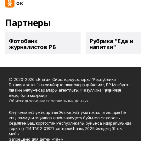
Партнеры
Фотобанк
Рубрика "Еда и
журналистов РБ
напитки"
© 2020-2026 «Етегән». Ойоштороусылары: "Республика
Башкортостан" нәшриәт йорто акционерҙар йәмғиәте, БР Матбуғат
һәм киң мәғлүмәт саралары агентлығы. Фазуллина Гәүһәр Йәүҙәт
ҡыҙы, баш мөхәррир.
Об использовании персональных данных
Киң-күләм мәғлүмәт сараһы Элемтә, мәғлүмәт технологиялары һәм
киң коммуникациялар өлкәһендә күҙәтеү буйынса федераль
хеҙмәттең Башҡортостан Республикаһы буйынса идаралығында
теркәлгән, ПИ ТУ02-01821-се теркәү һаны, 2025 йылдың 19-сы
майы.
Запрещено для детей «18+»