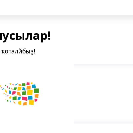
усылар!
 ҡоталйбыҙ!