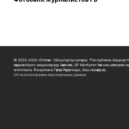
© 2020-2026 «Етегән». Ойоштороусылары: "Республика Башкорт
нәшриәт йорто акционерҙар йәмғиәте, БР Матбуғат һәм киң мәғлүмәт 
агентлығы. Фазуллина Гәүһәр Йәүҙәт ҡыҙы, баш мөхәррир.
Об использовании персональных данных