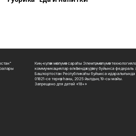
остан"
Киң-күләм мәғлүмәт сараһы Элемтә, мәғлүмәт технологиял
саралары
коммуникациялар өлкәһендә күҙәтеү буйынса федераль 
Башҡортостан Республикаһы буйынса идаралығында те
01821-се теркәү һаны, 2025 йылдың 19-сы майы.
Запрещено для детей «18+»