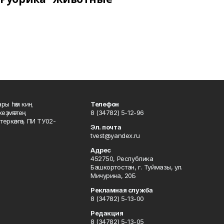
ары һәм киң
Телефон
хеҙмәттең
8 (34782) 5-12-96
ркәлгән, ПИ ТУ02-
Эл. почта
tvest@yandex.ru
Адрес
452750, Республика
Башкортостан, г. Туймазы, ул.
Мичурина, 20Б
Рекламная служба
8 (34782) 5-13-00
Редакция
8 (34782) 5-13-05