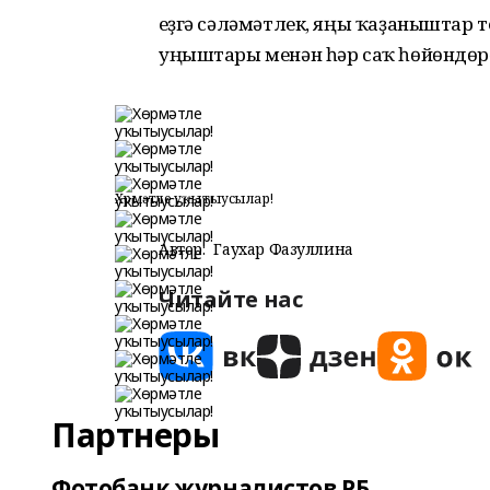
Һеҙгә сәләмәтлек, яңы ҡаҙаныштар 
уңыштары менән һәр саҡ һөйөндөр
Хөрмәтле уҡытыусылар!
Автор:
Гаухар Фазуллина
Читайте нас
Партнеры
Фотобанк журналистов РБ