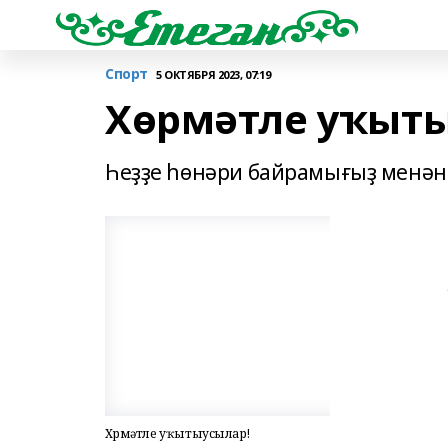
Спорт
5 ОКТЯБРЯ 2023, 07:19
Хөрмәтле уҡыты
Һеҙҙе һөнәри байрамығыҙ менән
Хөрмәтле уҡытыусылар!