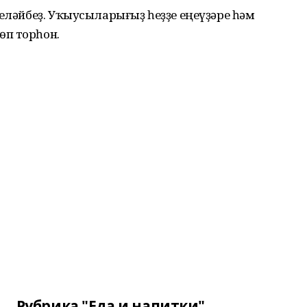
теләйбеҙ. Уҡыусыларығыҙ һеҙҙе еңеүҙәре һәм
өп торһон.
Рубрика "Еда и напитки"