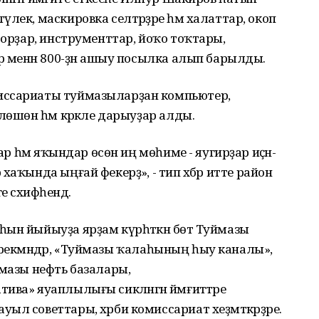
лек, маскировка селтәрҙәре һәм халаттар, окоп
торҙар, инструменттар, йоҡо тоҡтары,
р менән 800-ҙән ашыу посылка алып барылды.
ссариаты туймазыларҙан компьютер, ә
лөшөн һәм кәрәкле дарыуҙар алды.
ар һәм яҡындар өсөн иң мөһиме - яугирҙар иҫән-
аҡында ыңғай фекерҙә», - тип хәбәр итте район
 сәхифәһендә.
ын йыйыуҙа ярҙам күрһәткән бөтә Туймазы
 - ирекмәндәр, «Туймазы ҡалаһының һыу каналы»,
ймазы нефть базалары,
ва» яуаплылығы сикләнгән йәмғиәттәре
л советтары, хәрби комиссариат хеҙмәткәрҙәре.