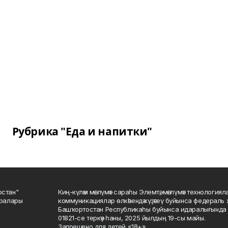
Рубрика "Еда и напитки"
остан"
Киң-күләм мәғлүмәт сараһы Элемтә, мәғлүмәт технологиял
саралары
коммуникациялар өлкәһендә күҙәтеү буйынса федераль 
Башҡортостан Республикаһы буйынса идаралығында те
01821-се теркәү һаны, 2025 йылдың 19-сы майы.
Запрещено для детей «18+»