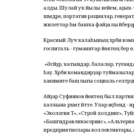
алды. Шулай уҡ йылы кейем, аҙыҡ-тү
шәмдәре, портатив рациялар, генера
жилеттар һәм башҡа файҙалы әйберҙә
Красный Луч ҡалаһының хәрби коми
госпиталь - гуманитар йөктөң бер ө
«Әсәйҙәр, ҡатындар, балалар, туғанд
һау. Хәрби командирҙар туймазылар х
хакимиәте башлығы социаль селтәрҙәге
Айҙар Суфиянов йөктөң был партияһ
халҡына рәхмәт әйтте. Улар иҫәбендә
«Экология Т», «Строй-холдинг», Ту
«Башгидравликасервис», «Альтернати
предприятиелары коллективтары, ауы