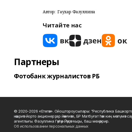
Автор:
Гаухар Фазуллина
Читайте нас
Партнеры
Фотобанк журналистов РБ
© 2020-2026 «Етегән». Ойоштороусылары: "Республика Башкорт
нәшриәт йорто акционерҙар йәмғиәте, БР Матбуғат һәм киң мәғлүмәт 
агентлығы. Фазуллина Гәүһәр Йәүҙәт ҡыҙы, баш мөхәррир.
Об использовании персональных данных