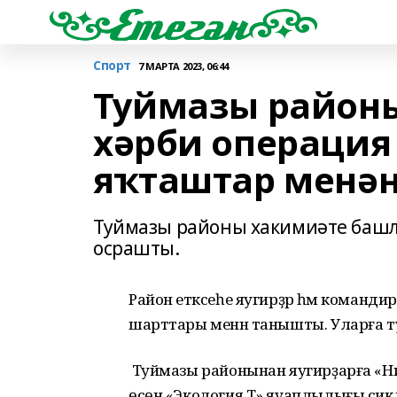
Спорт
7 МАРТА 2023, 06:44
Туймазы район
хәрби операция
яҡташтар менә
Туймазы районы хакимиәте башл
осрашты.
Район етәксеһе яугирҙәр һәм коман
шарттары менән танышты. Уларға 
Туймазы районынан яугирҙарға «Ни
өсөн «Экология Т» яуаплылығы сиклә