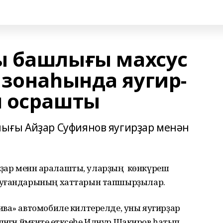
ы башлығы махсус
 зонаһында яугир-
н осрашты
ығы Айҙар Суфиянов яугирҙар менән
дирҙар менән аралашты, уларҙың көнкүреш
туғандарының хаттарын тапшырҙылар.
ва» автомобиле килтерелде, уны яугирҙар
нгән йәмғиәте етәксеһе Илнур Шакиров һатып