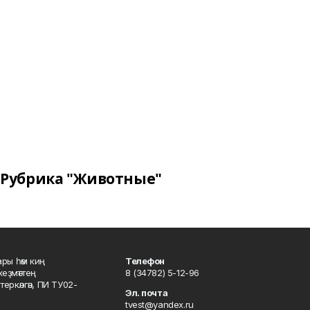
Рубрика "Животные"
ары һәм киң
Телефон
хеҙмәттең
8 (34782) 5-12-96
ркәлгән, ПИ ТУ02-
Эл. почта
tvest@yandex.ru