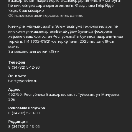
Башкортостан" нәшриәт йорто акционерҙар йәмғиәте, БР Матбуғат
һәм киң мәғлүмәт саралары агентлығы. Фазуллина Гәүһәр Йәүҙәт
ҡыҙы, баш мөхәррир.
Об использовании персональных данных
Киң-күләм мәғлүмәт сараһы Элемтә, мәғлүмәт технологиялары һәм
киң коммуникациялар өлкәһендә күҙәтеү буйынса федераль
хеҙмәттең Башҡортостан Республикаһы буйынса идаралығында
теркәлгән, ПИ ТУ02-01821-се теркәү һаны, 2025 йылдың 19-сы
майы.
Запрещено для детей «18+»
Телефон
8 (34782) 5-12-96
Эл. почта
tvest@yandex.ru
Адрес
452750, Республика Башкортостан, г. Туймазы, ул. Мичурина,
20Б
Рекламная служба
8 (34782) 5-13-00
Редакция
8 (34782) 5-13-05