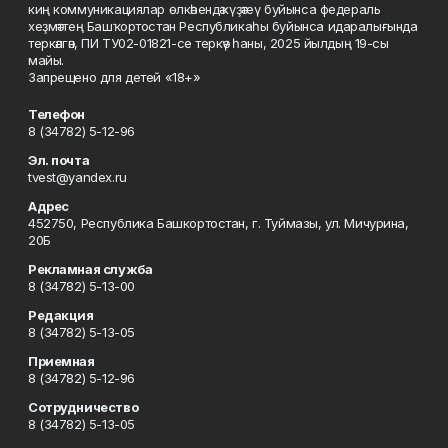
киң коммуникациялар өлкәһендә күҙәтеү буйынса федераль
хеҙмәттең Башҡортостан Республикаһы буйынса идаралығында
теркәлгән, ПИ ТУ02-01821-се теркәү һаны, 2025 йылдың 19-сы
майы.
Запрещено для детей «18+»
Телефон
8 (34782) 5-12-96
Эл. почта
tvest@yandex.ru
Адрес
452750, Республика Башкортостан, г. Туймазы, ул. Мичурина,
20Б
Рекламная служба
8 (34782) 5-13-00
Редакция
8 (34782) 5-13-05
Приемная
8 (34782) 5-12-96
Сотрудничество
8 (34782) 5-13-05