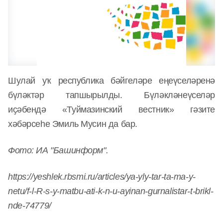
Шулай уҡ республика бәйгеләре еңеүселәренә
бүләктәр тапшырылды. Бүләкләнеүселәр
иҫәбендә «Туймазинский вестник» гәзите
хәбәрсеһе Эмиль Мусин да бар.
Фото: ИА "Башинформ"
.
https://yeshlek.rbsmi.ru/articles/ya-yly-tar-ta-ma-y-
netu/f-l-R-s-y-matbu-ati-k-n-u-ayinan-gurnalistar-t-brikl-
nde-74779/