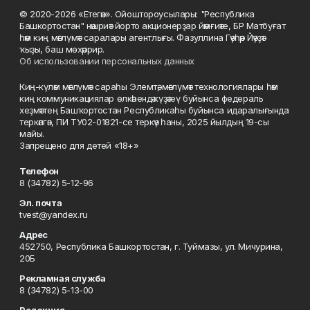
© 2020-2026 «Етегән». Ойоштороусылары: "Республика
Башкортостан" нәшриәт йорто акционерҙар йәмғиәте, БР Матбуғат
һәм киң мәғлүмәт саралары агентлығы. Фазуллина Гәүһәр Йәүҙәт
ҡыҙы, баш мөхәррир.
Об использовании персональных данных
Киң-күләм мәғлүмәт сараһы Элемтә, мәғлүмәт технологиялары һәм
киң коммуникациялар өлкәһендә күҙәтеү буйынса федераль
хеҙмәттең Башҡортостан Республикаһы буйынса идаралығында
теркәлгән, ПИ ТУ02-01821-се теркәү һаны, 2025 йылдың 19-сы
майы.
Запрещено для детей «18+»
Телефон
8 (34782) 5-12-96
Эл. почта
tvest@yandex.ru
Адрес
452750, Республика Башкортостан, г. Туймазы, ул. Мичурина,
20Б
Рекламная служба
8 (34782) 5-13-00
Редакция