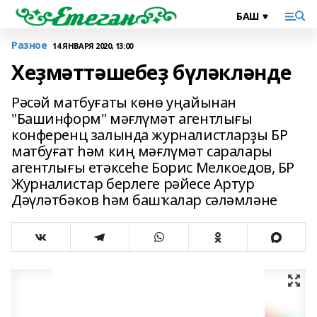
Разное
14 ЯНВАРЯ 2020, 13:00
Хеҙмәттәшебеҙ бүләкләнде
Рәсәй матбуғаты көнө уңайынан
"Башинформ" мәғлүмәт агентлығы
конференц залында журналистларҙы БР
матбуғат һәм киң мәғлүмәт саралары
агентлығы етәксеһе Борис Мелкоедов, БР
Журналистар берлеге рәйесе Артур
Дәүләтбәков һәм башҡалар сәләмләне