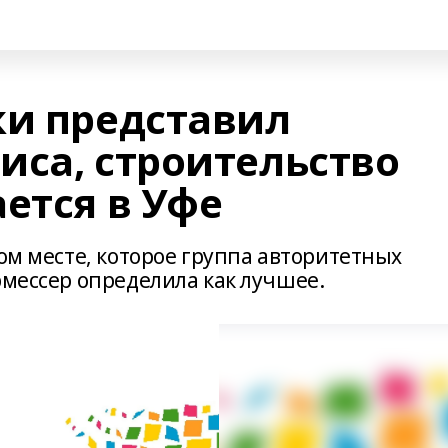
ки представил
иса, строительство
ется в Уфе
том месте, которое группа авторитетных
рмессер определила как лучшее.