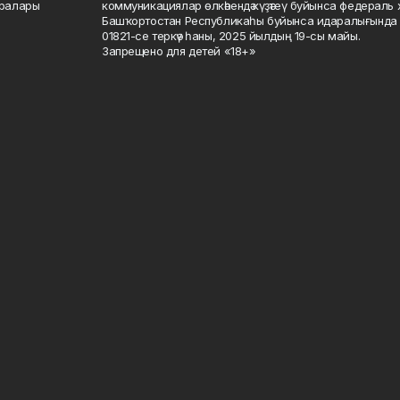
саралары
коммуникациялар өлкәһендә күҙәтеү буйынса федераль 
Башҡортостан Республикаһы буйынса идаралығында те
01821-се теркәү һаны, 2025 йылдың 19-сы майы.
Запрещено для детей «18+»