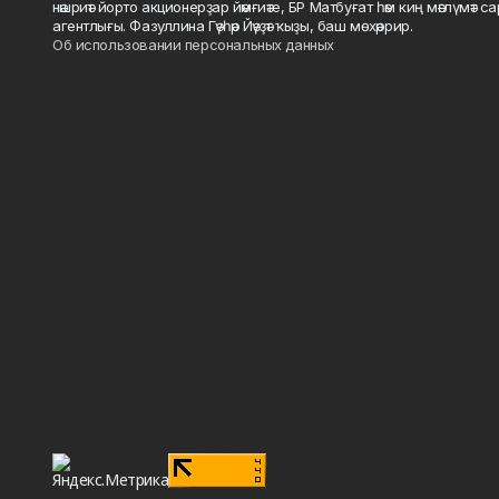
нәшриәт йорто акционерҙар йәмғиәте, БР Матбуғат һәм киң мәғлүмәт 
агентлығы. Фазуллина Гәүһәр Йәүҙәт ҡыҙы, баш мөхәррир.
Об использовании персональных данных