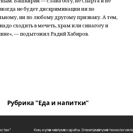
ным. Башкирия — слава богу, не Спарта и не
икогда не будет дискриминации ни по
льному, ни по любому другому признаку. А тем,
надо сходить в мечеть, храм или синагогу и
лике», — подытожил Радий Хабиров.
Рубрика "Еда и напитки"
остан"
Киң-күләм мәғлүмәт сараһы Элемтә, мәғлүмәт технологиял