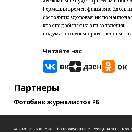
«Резюме мое будет простым и понят
Германия времен фашизма. Здесь н
состоянию здоровья, ни по национа
кто сподобился на эти заявления — 
подумать о своём нравственном об
Читайте нас
Партнеры
Фотобанк журналистов РБ
© 2020-2026 «Етегән». Ойоштороусылары: "Республика Башкорт