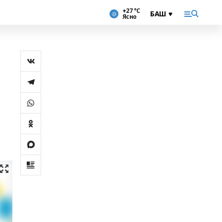
+27 °С
Ясно