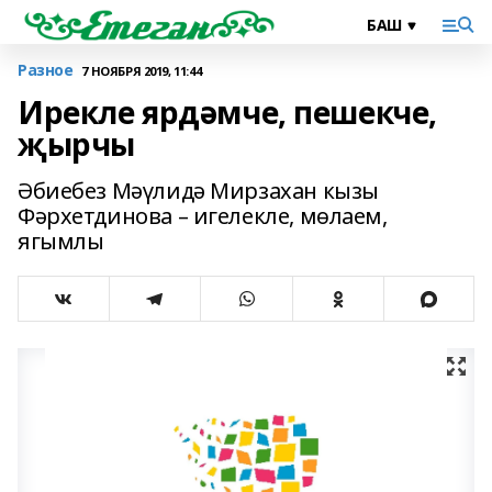
Разное
7 НОЯБРЯ 2019, 11:44
Ирекле ярдәмче, пешекче,
җырчы
Әбиебез Мәүлидә Мирзахан кызы
Фәрхетдинова – игелекле, мөлаем,
ягымлы