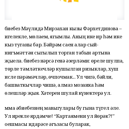
Әбиебез Мәүлидә Мирзахан кызы Фәрхетдинова –
игелекле, мөлаем, ягымлы. Аның ике ир һәм ике
кыз туганы бар. Бәйрәм саен алар сый-
нигъмәттән сыгылып торган табын артына
җыела. Әбиебез нәрсә генә әзерләми: өреле шулпа,
төрле тәмләткечләр кушылган ризыклар, хуш
исле пәрәмәчләр, өчпочмак... Ул чигә, бәйли,
башваткычлар чишә, алмаз мозаика һәм
өлешләр җыя. Хәтерен шулай күнектерә ул.
Әмма әбиебезнең мавыгулары бу гына түгел әле.
Ул ирекле ярдәмче! “Картаямени ул йөрәк?!”
оешмасы идарәсе әгъзасы буларак,