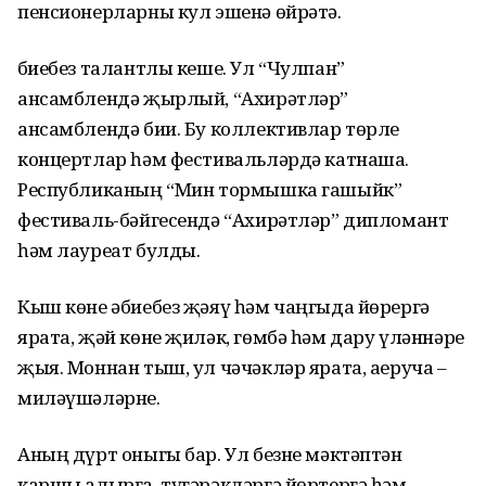
пенсионерларны кул эшенә өйрәтә.
Әбиебез талантлы кеше. Ул “Чулпан”
ансамблендә җырлый, “Ахирәтләр”
ансамблендә бии. Бу коллективлар төрле
концертлар һәм фестивальләрдә катнаша.
Республиканың “Мин тормышка гашыйк”
фестиваль-бәйгесендә “Ахирәтләр” дипломант
һәм лауреат булды.
Кыш көне әбиебез җәяү һәм чаңгыда йөрергә
ярата, җәй көне җиләк, гөмбә һәм дару үләннәре
җыя. Моннан тыш, ул чәчәкләр ярата, аеруча –
миләүшәләрне.
Аның дүрт оныгы бар. Ул безне мәктәптән
каршы алырга, түгәрәкләргә йөртергә һәм