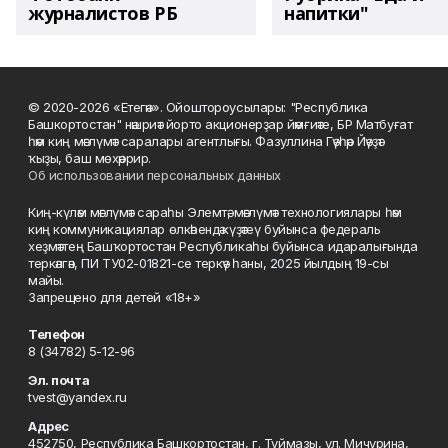
журналистов РБ
напитки"
© 2020-2026 «Етегән». Ойоштороусылары: "Республика
Башкортостан" нәшриәт йорто акционерҙар йәмғиәте, БР Матбуғат
һәм киң мәғлүмәт саралары агентлығы. Фазуллина Гәүһәр Йәүҙәт
ҡыҙы, баш мөхәррир.
Об использовании персональных данных
Киң-күләм мәғлүмәт сараһы Элемтә, мәғлүмәт технологиялары һәм
киң коммуникациялар өлкәһендә күҙәтеү буйынса федераль
хеҙмәттең Башҡортостан Республикаһы буйынса идаралығында
теркәлгән, ПИ ТУ02-01821-се теркәү һаны, 2025 йылдың 19-сы
майы.
Запрещено для детей «18+»
Телефон
8 (34782) 5-12-96
Эл. почта
tvest@yandex.ru
Адрес
452750, Республика Башкортостан, г. Туймазы, ул. Мичурина,