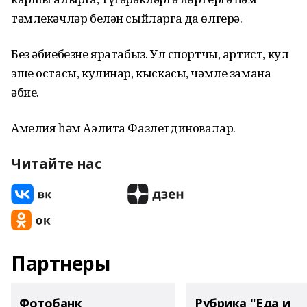
тәмлекәчләр белән сыйларга да өлгерә.
Без әбиебезне яратабыз. Ул спортчы, артист, кул
эше остасы, кулинар, кыскасы, чәмле замана
әбие.
Амелия һәм Аэлита Фазлетдиновалар.
Читайте нас
Партнеры
Фотобанк
Рубрика "Еда и