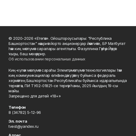
© 2020-2026 «Етегән». Ойоштороусылары: "Республика
Башкортостан" нәшриәт йорто акционерҙар йәмғиәте, БР Матбуғат
һәм киң мәғлүмәт саралары агентлығы. Фазуллина Гәүһәр Йәүҙәт
ҡыҙы, баш мөхәррир.
Об использовании персональных данных
Киң-күләм мәғлүмәт сараһы Элемтә, мәғлүмәт технологиялары һәм
киң коммуникациялар өлкәһендә күҙәтеү буйынса федераль
хеҙмәттең Башҡортостан Республикаһы буйынса идаралығында
теркәлгән, ПИ ТУ02-01821-се теркәү һаны, 2025 йылдың 19-сы
майы.
Запрещено для детей «18+»
Телефон
8 (34782) 5-12-96
Эл. почта
tvest@yandex.ru
Адрес