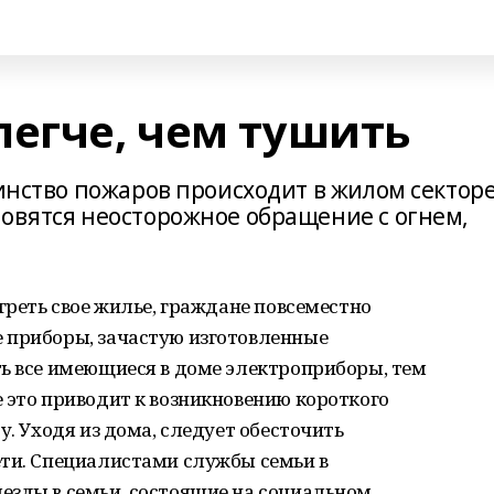
легче, чем тушить
шинство пожаров происходит в жилом секторе
новятся неосторожное обращение с огнем,
греть свое жилье, граждане повсеместно
 приборы, зачастую изготовленные
ть все имеющиеся в доме электроприборы, тем
 это приводит к возникновению короткого
у. Уходя из дома, следует обесточить
ети. Специалистами службы семьи в
езды в семьи, состоящие на социальном