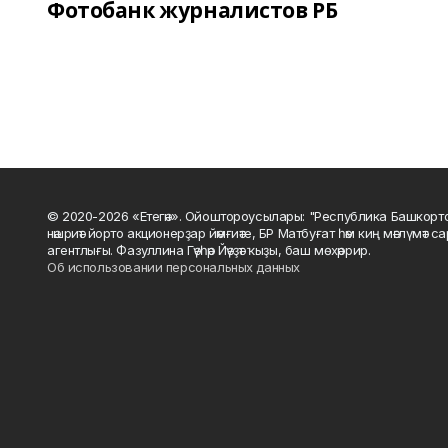
Фотобанк журналистов РБ
© 2020-2026 «Етегән». Ойоштороусылары: "Республика Башкорт
нәшриәт йорто акционерҙар йәмғиәте, БР Матбуғат һәм киң мәғлүмәт 
агентлығы. Фазуллина Гәүһәр Йәүҙәт ҡыҙы, баш мөхәррир.
Об использовании персональных данных