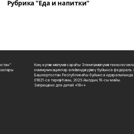
Рубрика "Еда и напитки"
остан"
Киң-күләм мәғлүмәт сараһы Элемтә, мәғлүмәт технологиял
саралары
коммуникациялар өлкәһендә күҙәтеү буйынса федераль 
Башҡортостан Республикаһы буйынса идаралығында те
01821-се теркәү һаны, 2025 йылдың 19-сы майы.
Запрещено для детей «18+»