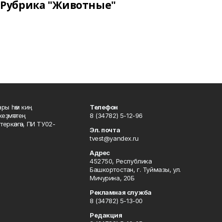
Рубрика "Животные"
ары һәм киң
Телефон
хеҙмәттең
8 (34782) 5-12-96
ркәлгән, ПИ ТУ02-
Эл. почта
tvest@yandex.ru
Адрес
452750, Республика
Башкортостан, г. Туймазы, ул.
Мичурина, 20Б
Рекламная служба
8 (34782) 5-13-00
Редакция